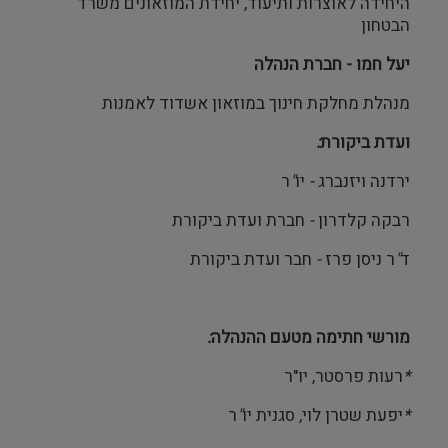
היחידה לאוצרות ותיעוד, יחידת המוזאונים משרד
הבטחון
יעל חמו - חברת הנהלה
מנהלת מחלקת חינוך במוזאון אשדוד לאמנות
ועדת
ביקורת
:
ירדנה
ויזנברג
-
יו
"
ר
רבקה קלדרון
-
חברת ועדת ביקורת
ד
"
ר
ניסן
פרז
-
חבר ועדת ביקורת
מורשי
חתימה
מטעם
ההנהלה
:
*
רעות פרסטר, יו"ר
*
יפעת שטרן לוי
,
סגנית
יו
"
ר