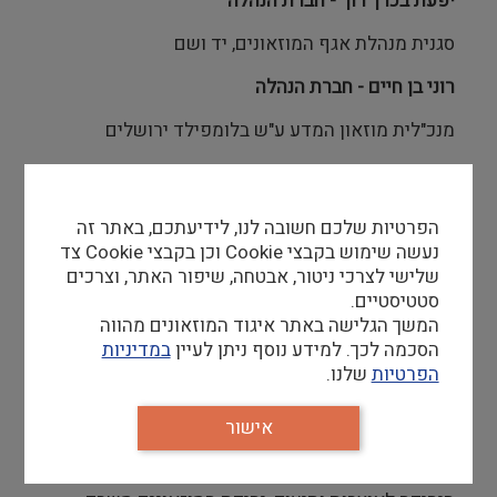
יפעת בכרך רון - חברת הנהלה
סגנית מנהלת אגף המוזאונים, יד ושם
רוני בן חיים - חברת הנהלה
מנכ"לית מוזאון המדע ע"ש בלומפילד ירושלים
אורה פיקל צברי - חברת הנהלה
מנהלת מוזאון חצר הישוב הישוב הישן
הפרטיות שלכם חשובה לנו, לידיעתכם, באתר זה
נעשה שימוש בקבצי Cookie וכן בקבצי Cookie צד
רחל בונפיל - חברת הנהלה
שלישי לצרכי ניטור, אבטחה, שיפור האתר, וצרכים
סטטיסטיים.
אוצרת, מוזאון ארץ ישראל
המשך הגלישה באתר איגוד המוזאונים מהווה
יעל אשל - חברת הנהלה
הסכמה לכך. למידע נוסף ניתן לעיין
במדיניות
הפרטיות
שלנו.
אוצרת המחלקה לאפריקה ואוקיאניה
, מוזאון ישראל,
ירושלים
אישור
אירנה בוט שצ'רב - חברת הנהלה