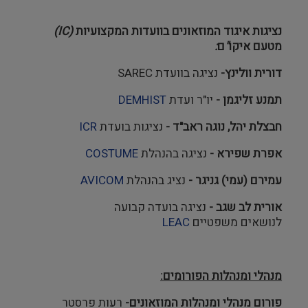
נציגות איגוד
המוזאונים
בוועדות
המקצועיות
(IC)
מטעם
איקו
"
ם
:
דורית וולינץ-
נציגה בוועדת SAREC
תמנע זליגמן -
יו"ר ועדת
DEMHIST
חבצלת יהל, נוגה ראב"ד -
נציגות בועדת
ICR
אפרת שפירא -
נציגה בהנהלת
STUME
CO
עמירם (עמי) גניגר -
נציג בהנהלת
AVICOM
אורית לב שגב -
נציגה בועדה קבועה
לנושאים משפטיים
LEAC
מנהלי ומנהלות הפורומים:
פורום מנהלי ומנהלות המוזאונים-
רעות פרסטר