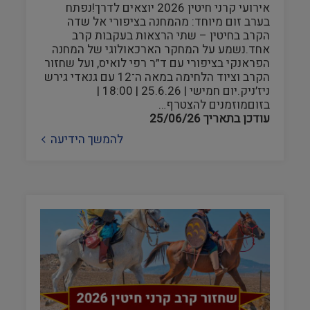
אירועי קרני חיטין 2026 יוצאים לדרך!נפתח
בערב זום מיוחד: מהמחנה בציפורי אל שדה
הקרב בחיטין – שתי הרצאות בעקבות קרב
אחד.נשמע על המחקר הארכאולוגי של המחנה
הפראנקי בציפורי עם ד״ר רפי לואיס, ועל שחזור
הקרב וציוד הלחימה במאה ה־12 עם גנאדי גירש
ניז׳ניק.יום חמישי | 25.6.26 | 18:00 |
בזוםמוזמנים להצטרף…
עודכן בתאריך
25/06/26
להמשך הידיעה