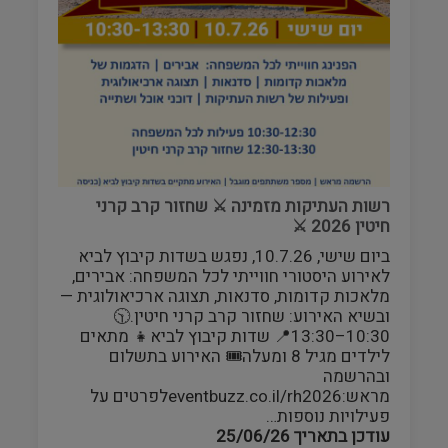
רשות העתיקות מזמינה ⚔️ שחזור קרב קרני
חיטין 2026 ⚔️
ביום שישי, 10.7.26, נפגש בשדות קיבוץ לביא
לאירוע היסטורי חווייתי לכל המשפחה: אבירים,
מלאכות קדומות, סדנאות, תצוגה ארכיאולוגית —
ובשיא האירוע: שחזור קרב קרני חיטין.🕥
10:30–13:30📍 שדות קיבוץ לביא👧 מתאים
לילדים מגיל 8 ומעלה🎟️ האירוע בתשלום
ובהרשמה
מראש:eventbuzz.co.il/rh2026לפרטים על
פעילויות נוספות…
עודכן בתאריך
25/06/26