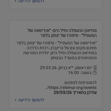
להמשך הידיעה
מוזיאון ההעפלה וחיל הים- "אודיסאה של
המעפיל" - סיפורו של יצחק בלפר
"אודיסאה של המעפיל" - סיפורו של יצחק בלפר
מפגש מקוון עם טל גרינברג, רכזת הדרכה
במוזיאון ההעפלה וחיל הים, יחידת המורשת
והמוזאונים במשרד הבטחון
🗓 יום ראשון, י''א בניסן, 29.03.26
🕑 בשעה: 16:00
להצטרפות למפגש:
https://shimur.org/events/…
עודכן בתאריך
29/03/26
להמשך הידיעה