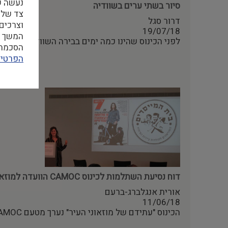
סיור בשתי ערים בשוודיה
צד שלי
דרור סגל
וצרכים
19/07/18
המשך ה
לפני הכינוס שהינו כמה ימים בבירה השוודית שטוקהול
הסכמה ל
הפרטיו
דוח נסיעת השתלמות לכינוס CAMOC הוועדה למוזאוני ערים מטעם איקו"ם, פרנקפורט, יוני 2018
אורית אנגלברג-ברעם
11/06/18
הכינוס "עתידם של מוזאוני העיר" נערך מטעם CAMOC הוועדה של איקו"ם לנושא מוזאוני עיר…