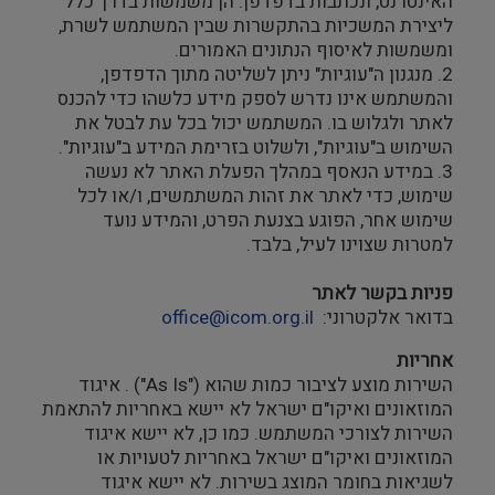
האינטרנט, ונכתבות בדפדפן. הן משמשות בדרך כלל
ליצירת המשכיות בהתקשרות שבין המשתמש לשרת,
ומשמשות לאיסוף הנתונים האמורים.
2. מנגנון ה"עוגיות" ניתן לשליטה מתוך הדפדפן,
והמשתמש אינו נדרש לספק מידע כלשהו כדי להכנס
לאתר ולגלוש בו. המשתמש יכול בכל עת לבטל את
השימוש ב"עוגיות", ולשלוט בזרימת המידע ב"עוגיות".
3. במידע הנאסף במהלך הפעלת האתר לא נעשה
שימוש, כדי לאתר את זהות המשתמשים, ו/או לכל
שימוש אחר, הפוגע בצנעת הפרט, והמידע נועד
למטרות שצוינו לעיל, בלבד.
פניות בקשר לאתר
בדואר אלקטרוני:
office@icom.org.il
אחריות
השירות מוצע לציבור כמות שהוא ("As Is") . איגוד
המוזאונים ואיקו"ם ישראל לא יישא באחריות להתאמת
השירות לצורכי המשתמש. כמו כן, לא יישא איגוד
המוזאונים ואיקו"ם ישראל באחריות לטעויות או
לשגיאות בחומר המוצג בשירות. לא יישא איגוד