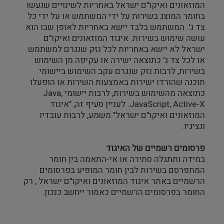
המוזאונים ואיקו"ם ישראל באחריות לשינויים שנעשו
בחומר המוצג בשירות על ידי המשתמש או על ידי כל
צד ג'. המשתמש בלבד יישא באחריות לאופן שבו הוא
עושה שימוש בשירות. איגוד המוזאונים ואיקו"ם
ישראל לא יישא באחריות לכל נזק שנגרם למשתמש
או לכל צד ג' כתוצאה ישירה או עקיפה מן השימוש
בשירות, לרבות נזק שנגרם עקב השימוש ביישומי
תוכנה שהורדו ישירות באמצעות השירות או הופעלו
כתוצאה מהשימוש בשירות, לרבות יישומי Java,
JavaScript, Active-X. לעניין סעיף זה, "איגוד
המוזאונים ואיקו"ם ישראל" משמע, לרבות עובדיו
ונציגיו.
פרסומים רשמיים של האיגוד
במידה ותתגלה סתירה או אי-התאמה בין חומר
המתפרסם בשירות לבין חומר המופיע בפרסומים
הרשמיים באתר איגוד המוזאונים ואיקו"ם ישראל , רק
החומר בפרסומים הרשמיים כאמור ייחשב כנכון.