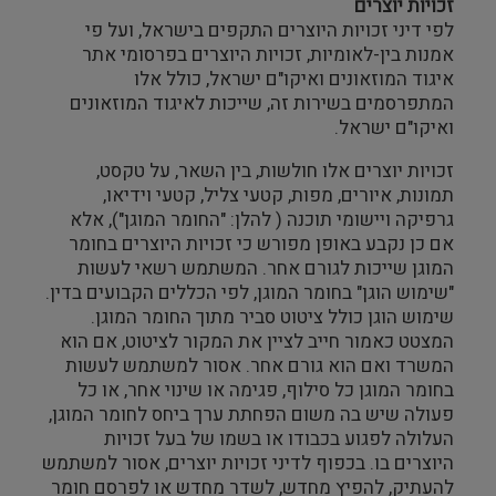
זכויות יוצרים
לפי דיני זכויות היוצרים התקפים בישראל, ועל פי
אמנות בין-לאומיות, זכויות היוצרים בפרסומי אתר
איגוד המוזאונים ואיקו"ם ישראל, כולל אלו
המתפרסמים בשירות זה, שייכות לאיגוד המוזאונים
ואיקו"ם ישראל.
זכויות יוצרים אלו חולשות, בין השאר, על טקסט,
תמונות, איורים, מפות, קטעי צליל, קטעי וידיאו,
גרפיקה ויישומי תוכנה ( להלן: "החומר המוגן"), אלא
אם כן נקבע באופן מפורש כי זכויות היוצרים בחומר
המוגן שייכות לגורם אחר. המשתמש רשאי לעשות
"שימוש הוגן" בחומר המוגן, לפי הכללים הקבועים בדין.
שימוש הוגן כולל ציטוט סביר מתוך החומר המוגן.
המצטט כאמור חייב לציין את המקור לציטוט, אם הוא
המשרד ואם הוא גורם אחר. אסור למשתמש לעשות
בחומר המוגן כל סילוף, פגימה או שינוי אחר, או כל
פעולה שיש בה משום הפחתת ערך ביחס לחומר המוגן,
העלולה לפגוע בכבודו או בשמו של בעל זכויות
היוצרים בו. בכפוף לדיני זכויות יוצרים, אסור למשתמש
להעתיק, להפיץ מחדש, לשדר מחדש או לפרסם חומר