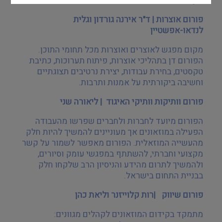
מקצועיים של נגישות
.
פורום אוצרות | ד"ר אירנה גורדון וגלית
לנדאו-אפשטיין
מקום מפגש לאוצרים ואוצרות מכל תחומי התוכן.
הפורום דן בתהליכי אוצרות, פיתוח תערוכות, כתיבת
טקסטים, בחירת עבודות, יצירת נרטיבים תצוגתיים
וחשיבה ביקורתית על אמנות ותרבות
.
פורום וותיקות וותיקי האיגוד
|
ליאורה שני
הפורום מיועד לחברות ולחברים שפרשו מהעבודה
הפעילה במוזאונים אך מעוניינים להמשיך להיות חלק
מהעשייה המוזאלית. הפורום מאפשר לשמור על קשר
מקצועי וחברתי, להשתתף במפגשי עומק וסיורים,
ולהמשיך לתרום מהידע והניסיון הרב שלקחו חלק
בבניית התחום בישראל
.
פורום שיווק
|
רות קלוייזנר וליאת כהן
מתמקד בקידום המוזאונים לקהלים מגוונים: