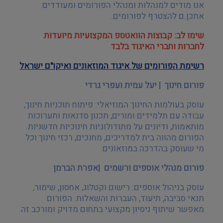
אנו מודים למנהלות ומנהלי הפורומים ומעודדים
אתכן.ם להצטרף לפורומים
.
שימו לב: קבוצות הוואטספ המקצועיות מיועדות
לחברות וחברי האיגוד בלבד
רשימת הפורומים של איגוד המוזאונים ואיקו"ם ישראל
פורום חינוך
|
יעל עמית ועפרי גרדי
עוסק בעולמות החינוך המוזיאלי: פיתוח תוכניות חינוך,
עבודה עם תלמידים ומורים, תכנון סדנאות ותערוכות
מותאמות, ודיונים על מתודולוגיות חינוכיות חדשניות.
הפורום מהווה בית למדריכים, מחנכים, רכזי חינוך וכל
מי שעוסק בהדרכה במוזאונים
.
פורום מנהלי אוספים ורשמים
|
אפרת הברמן
עוסק בניהול אוספים: רישום וקטלוג, אחסון, שימור,
תנאי סביבה, תיעוד, העברות והשאלות. הפורום
מאפשר שיתוף ניסיון מקצועי בתחום מדויק ומורכב זה
.