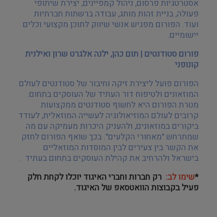
אסטרטגיות פרסום, ניהול קמפיינים, יצירת שיתופי
פעולה, בניית זהות מותג, עבודה ברשתות חברתיות
ועוד. הפורום מפגיש אנשי שיווק לתוכן מקצועי וכלים
יישומיים
.
פורום סטודנטים | תום כהן, ילנה אלגרט שרון ואילנית
קונופני
הפורום פועל ליצירת זיקה וחיבור של סטודנטים לעולם
המוזאונים ולטיפוח דור העתיד של העוסקים בתחום.
מטרת הפורום היא לחשוף סטודנטים ממקצועות
קרובים לעולם המוזיאולוגיה לעשייה המוזאלית, לעודד
ביקורים במוזאונים, ולהעניק היכרות מעמיקה עם מה
שמתרחש "מאחורי הקלעים". בכך שואף הפורום לחזק
את הקשר בין צעירים לבין המוסדות המוזאליים
בישראל ולהרחיב את קהילת העוסקים בתחום בעתיד
.
*
שימו לב
:
רק חברות וחברי האיגוד יוכלו לקחת חלק
פעיל בקבוצות הוואטסאפ של האיגוד
.