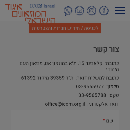
דילוג
לתוכן
העיקרי
לכניסה / חידוש חברות והצטרפות
צור קשר
כתובת
קלאוזנר 15, ת"א במוזאון אנו, מוזאון העם
היהודי
כתובת למשלוח דואר
ת"ד 39359 מיקוד 61392
טלפון
03-9565977
פקס
03-9565788
דואר אלקטרוני
office@icom.org.il
שם