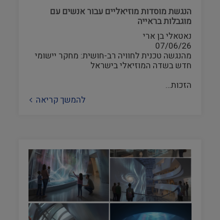
היסטוריה ומורשת
הנגשת מוסדות מוזיאליים עבור אנשים עם
מוגבלות בראייה
צילום ווידאו ארט
נאטאלי בן ארי
07/06/26
מדע וטבע
מהנגשה טכנית לחוויה רב-חושית: מחקר יישומי
חדש בשדה המוזיאלי בישראל
ביטחון ובטיחות
הזכות…
להמשך קריאה
שימור
חינוך והדרכה
עיצוב וארכיטקטורה
התיישבות
זכוכית וקרמיקה