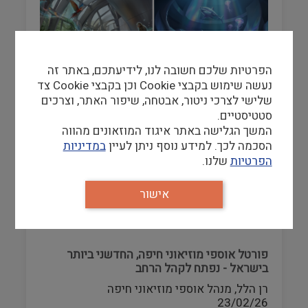
רישום וקטלוג
מבנים היסטוריים
מוזאוני העתיד - דאטה לנד - מוזאון ה-AI
הראשון בעולם
הפרטיות שלכם חשובה לנו, לידיעתכם, באתר זה
עיצוב
נעשה שימוש בקבצי Cookie וכן בקבצי Cookie צד
מערכת איגוד המוזאונים
שלישי לצרכי ניטור, אבטחה, שיפור האתר, וצרכים
10/05/26
סטטיסטיים.
מוזאון Dataland, שנפתח במאי 2026 בלוס
המשך הגלישה באתר איגוד המוזאונים מהווה
אנג'לס, מגדיר מחדש את הגבולות שבין
טכנולוגיה…
הסכמה לכך. למידע נוסף ניתן לעיין
במדיניות
הפרטיות
שלנו.
להמשך קריאה
אישור
פורטל אוספי מוזיאוני חיפה, החדשני ביותר
בישראל - נפתח לקהל הרחב
רן הלל, מנהל אוספי מוזיאוני חיפה
23/02/26