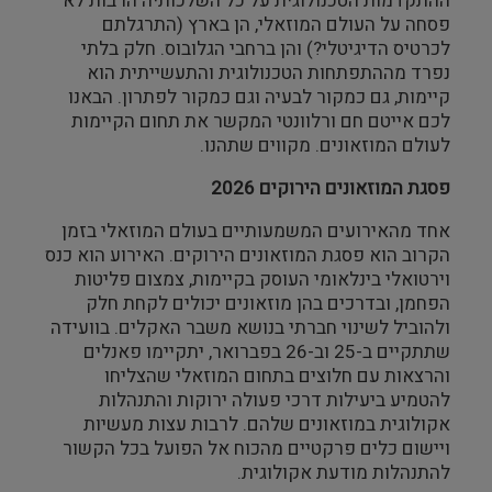
ההתקדמות הטכנולוגית על כל השלכותיה הרבות לא
פסחה על העולם המוזאלי, הן בארץ (התרגלתם
צילום ווידאו ארט
לכרטיס הדיגיטלי?) והן ברחבי הגלובוס. חלק בלתי
נפרד מההתפתחות הטכנולוגית והתעשייתית הוא
מדע וטבע
קיימות, גם כמקור לבעיה וגם כמקור לפתרון. הבאנו
לכם אייטם חם ורלוונטי המקשר את תחום הקיימות
ביטחון ובטיחות
לעולם המוזאונים. מקווים שתהנו.
פסגת המוזאונים הירוקים 2026
שימור
אחד מהאירועים המשמעותיים בעולם המוזאלי בזמן
חינוך והדרכה
הקרוב הוא פסגת המוזאונים הירוקים. האירוע הוא כנס
וירטואלי בינלאומי העוסק בקיימות, צמצום פליטות
הפחמן, ובדרכים בהן מוזאונים יכולים לקחת חלק
עיצוב וארכיטקטורה
ולהוביל לשינוי חברתי בנושא משבר האקלים. בוועידה
שתתקיים ב-25 וב-26 בפברואר, יתקיימו פאנלים
התיישבות
והרצאות עם חלוצים בתחום המוזאלי שהצליחו
להטמיע ביעילות דרכי פעולה ירוקות והתנהלות
זכוכית וקרמיקה
אקולוגית במוזאונים שלהם. לרבות עצות מעשיות
ויישום כלים פרקטיים מהכוח אל הפועל בכל הקשור
רישום וקטלוג
להתנהלות מודעת אקולוגית.