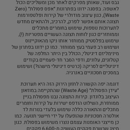
גבס ועוד, שאותן מפרקים לאחר מכן ומשליכים הכול
לאשפה. בפסגה ידונו בפתרונות ״אפס פסולת״ (
Zero
Waste
), כגון עיצוב מודולרי של קירות ופלטפורמות
תצוגה אותם אפשר לפרק, להרכיב, ולהתאים מחדש
לתערוכות נוספות, שימוש בחומרים מתכלים
וממוחזרים כגון לוחות תצוגה העשויים מפטריות (!),
שימוש בפלסטיק ממוחזר אותו ניקו מהאוקיינוס
ושימוש רב פעמי בעץ ממוחזר. כמו כן ידונו בפתרון של
מינימליזם דיגיטלי, הכולל בין היתר החלפה של
קטלוגים, עלונים, ודפי הסבר חד-פעמיים בקודים
דיגיטליים לסריקה (כרטיס דיגיטלי מישהו?) ושימוש
במסכים חסכוניים באנרגיה.
דוגמה יפה הקשורה לחזון הירוק הזה היא תערוכת
״עידן הפסולת״ (
Waste Age
) שהתקיימה במוזאון
העיצוב בלונדון. קירות התצוגה נבנו מפסולת בניין
ממוחזרת, השילוט הודפס ישירות על קירות וחומרים
מתכלים והתאורה כללה שימוש בלעדי בנורות לד
אולטרה חסכוניות שהופעלו על ידי חיישני תנועה. כמו
כן מייצגי האומנות עצמם נוצרו משימוש בפסולת. כגון
מיצג שרשרת פקקים העשויה מ-6,600 פקקים