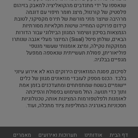
שנאספו על ידי מתנדבים מהקואליציה למאבק בזיהום
פלסטיק של קורנוול, מיצג חומר חיפוי עם דוגמה
מרהיבה שיוצר מזני מורשת של תירס מקסיקני, לטובת
קידום פרויקט המחייה שיטות חקלאיות מסורתיות
הנמצאות בסיכון ושימור המגוון הביולוגי עבור הדורות
הבאים, שולחן סיסל (
Sisal
) המיוצר מעלי אגבה שנותרו
ממזקקות טקילה, ומיצג אומנותי שעשוי מנטפי
פוליאוריתן, פסולת תעשייתית שנאספה ממפעל
מגפיים בבלגיה.
לסיכום, פסגת המוזאונים הירוקים הוא לא אירוע עיוני
בלבד. הכנס מספק לעובדי מוזאונים מגוון של כלים
יישומיים בשטח שמתפתחים ומתעדכנים בזמן אמת
ותוך כדי תנועה. החל משימוש בפסולת והפיכתה
לאומנות ולפלטפורמות המציגות אותה, טכנולוגיות
חסכוניות באנרגיה המחליפות ציוד מתכלה, ועוד.
footer
דף הבית
אודותינו
תערוכות ואירועים
מאמרים