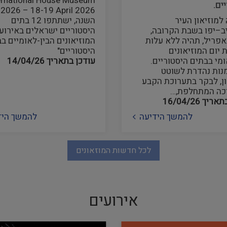
ernational House Museum
ים.
 2026 – 18-19 April 2026
למוזיאון העיר
השנה, ישתתפו 12 בתים
ב–יפו בשבת הקרובה,
היסטוריים ישראלים באירוע 
18 באפריל, תהיה ללא עלות
המוזיאונים הבין-לאומיים ב
יום המוזיאונים
היסטוריים"
מי בבתים היסטוריים.
עודכן בתאריך
14/04/26
מנות נהדרת לשוטט
ון, לבקר בתערוכת הקבע
כה המתחלפת,…
בתאריך
16/04/26
להמשך הידיעה
להמשך היד
לכל חדשות המוזאונים
אירועים