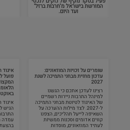
פעיל בסקר מקיף של נזקים לנכסי
המורשת בישראל מ'חרבות ברזל'
ועד היום.
שומרים על זכויות המוזאונים:
איגוד ה
עדכון מחזית מבחני התמיכה לשנת
פועל ל
2027
המקצוע
הלאומי
רצינו לעדכן אתכם כי הגשנו
באוקטו
למינהל התרבות ניירות רשמיים
של האיגוד לטיוטת מבחני התמיכה
איגוד ה
ל-2027. לצד מילות ההערכה על
הגיש לא
השאיפה לייעל תהליכים, הצפנו
התרבות
קווים אדומים וסכנות ממשיוֹת
עמדה מ
לעתיד המוזאונים, מוסדות
בהצעת 