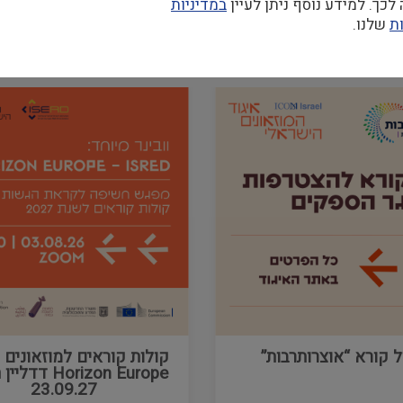
כך. למידע נוסף ניתן לעיין
במדיניות
ת
שלנו.
קולות קוראים
ל קורא “אוצרותרבות”
קולות קוראים למוזאונים
Horizon Europe ד
23.09.27