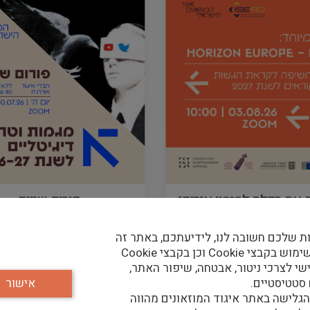
 את הדלת למימון אירופי
פורום שיווק
אונים ומוסדות תרבות!
0/07/26
-
30/07/26
03/08/26
-
03/08/
ת שלכם חשובה לנו, לידיעתכם, באתר זה
נעשה שימוש בקבצי Cookie וכן בקבצי Cookie
שי לצרכי ניטור, אבטחה, שיפור האתר,
אירועים נוספים
 סטטיסטיים.
אישור
גלישה באתר איגוד המוזאונים מהווה