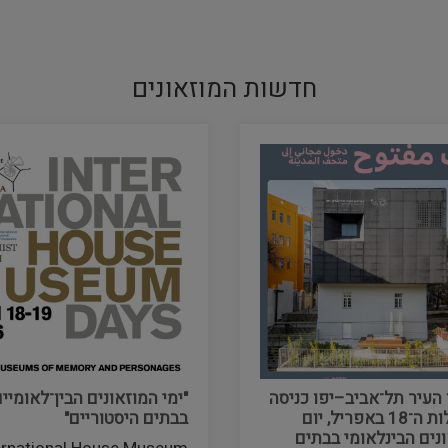
חדשות המוזאונים
 העיר תל־אביב–יפו כניסה
"ימי המוזאונים הבין־לאומיי
ללא עלות ה־18 באפריל, יום
בבתים היסטוריים"
נים הבינלאומי בבתים