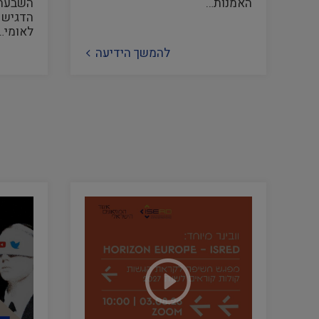
האמנות…
השבעה 
הדגיש ה
לאומי…
להמשך הידיעה