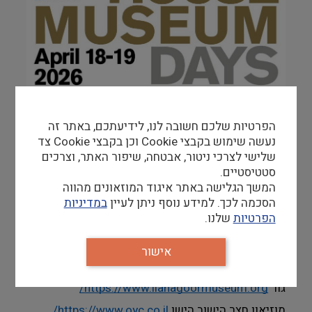
הפרטיות שלכם חשובה לנו, לידיעתכם, באתר זה
נעשה שימוש בקבצי Cookie וכן בקבצי Cookie צד
השנה, ישתתפו 12 בתים היסטוריים ישראלים באירוע 
שלישי לצרכי ניטור, אבטחה, שיפור האתר, וצרכים
"ימי המוזיאונים הבין-לאומיים בבתים היסטוריים" 
סטטיסטיים.
פרטים על כל האירועים דרך עמוד IHMD 
המשך הגלישה באתר איגוד המוזאונים מהווה
ו 
https://demhist.mini.icom.museum/activities/h
הסכמה לכך. למידע נוסף ניתן לעיין
במדיניות
ouse-museum-days/
  המפה האינטרקטיבית של 
הפרטיות
שלנו.
האירוע
בתים משתתפים:
אישור
מוזיאון אילנה 
גור 
https://www.ilanagoormuseum.org/
מוזיאון חצר הישוב הישן 
https://www.oyc.co.il/