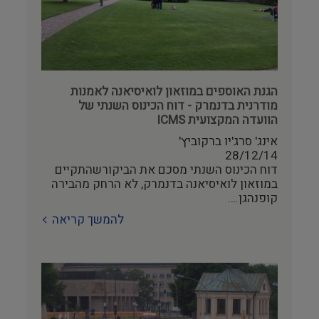
היסטוריה ומורשת
צילום ווידאו ארט
מדע וטבע
הגנת האוספים במוזאון לואיסיאנה לאמנות
מודרנית בדנמרק - דוח הכינוס השנתי של
ביטחון ובטיחות
הוועדה המקצועית ICMS
אינג' סרג'יו ברקוביץ'
שימור
28/12/14
דוח הכינוס השנתי מסכם את הביקורשהתקיים
במוזאון לואיסיאנה בדנמרק, לא הרחק מהבירה
חינוך והדרכה
קופנהגן.…
להמשך קריאה
עיצוב וארכיטקטורה
התיישבות
זכוכית וקרמיקה