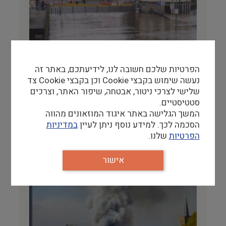
רישום וקטלוג
מבנים היסטוריים
עיצוב
הפרטיות שלכם חשובה לנו, לידיעתכם, באתר זה
הפעלת המוזאון במצבי חירום
נעשה שימוש בקבצי Cookie וכן בקבצי Cookie צד
אינג' סרג'יו ברקוביץ'
שלישי לצרכי ניטור, אבטחה, שיפור האתר, וצרכים
31/08/14
סטטיסטיים.
באקלים הפוליטי העכשווי, במדינת ישראל כמו
המשך הגלישה באתר איגוד המוזאונים מהווה
גם בעולם כולו, מצבי חירום, שמקורם מעשי…
הסכמה לכך. למידע נוסף ניתן לעיין
במדיניות
להמשך קריאה
הפרטיות
שלנו.
אישור