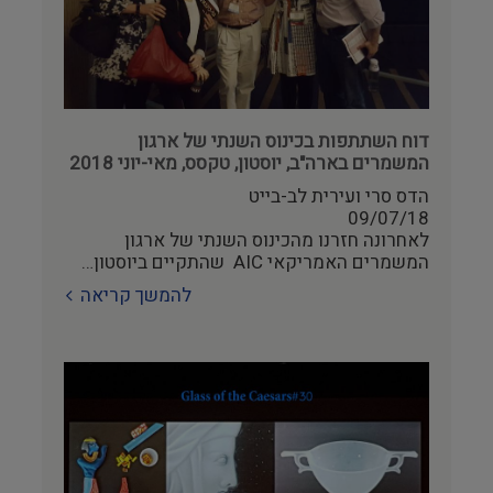
היסטוריה ומורשת
צילום ווידאו ארט
מדע וטבע
דוח השתתפות בכינוס השנתי של ארגון
המשמרים בארה"ב, יוסטון, טקסס, מאי-יוני 2018
ביטחון ובטיחות
הדס סרי ועירית לב-בייט
09/07/18
שימור
לאחרונה חזרנו מהכינוס השנתי של ארגון
המשמרים האמריקאי AIC שהתקיים ביוסטון…
חינוך והדרכה
להמשך קריאה
עיצוב וארכיטקטורה
התיישבות
זכוכית וקרמיקה