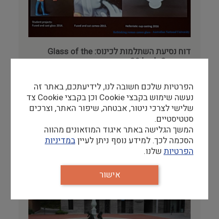
רישום וקטלוג
מבנים היסטוריים
דוח נסיעת השתלמות לכינוס: Glass of the
עיצוב
Caesars לרגל 30 שנה מאז התערוכה בשם זה
במוזאון הבריטי
אנמרי בארטפלד
הפרטיות שלכם חשובה לנו, לידיעתכם, באתר זה
27/11/17
נעשה שימוש בקבצי Cookie וכן בקבצי Cookie צד
בשנת 1987, התקיימה במוזאון הבריטי תערוכה
שלישי לצרכי ניטור, אבטחה, שיפור האתר, וצרכים
בשם Glass of the Caesars שהייתה לאבן דרך
סטטיסטיים.
בעולם…
המשך הגלישה באתר איגוד המוזאונים מהווה
להמשך קריאה
הסכמה לכך. למידע נוסף ניתן לעיין
במדיניות
הפרטיות
שלנו.
אישור