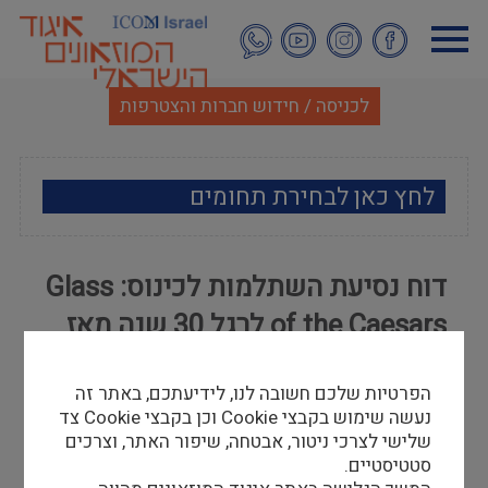
דילוג
לתוכן
העיקרי
לכניסה / חידוש חברות והצטרפות
לחץ כאן לבחירת תחומים
ארכאולוגיה
דוח נסיעת השתלמות לכינוס: Glass
אמנות
of the Caesars לרגל 30 שנה מאז
אתנוגרפיה
התערוכה בשם זה במוזאון הבריטי
הפרטיות שלכם חשובה לנו, לידיעתכם, באתר זה
מוזאולוגיה כללי
אנמרי בארטפלד
נעשה שימוש בקבצי Cookie וכן בקבצי Cookie צד
27/11/17
שלישי לצרכי ניטור, אבטחה, שיפור האתר, וצרכים
היסטוריה ומורשת
סטטיסטיים.
בשנת 1987, התקיימה במוזאון הבריטי תערוכה בשם