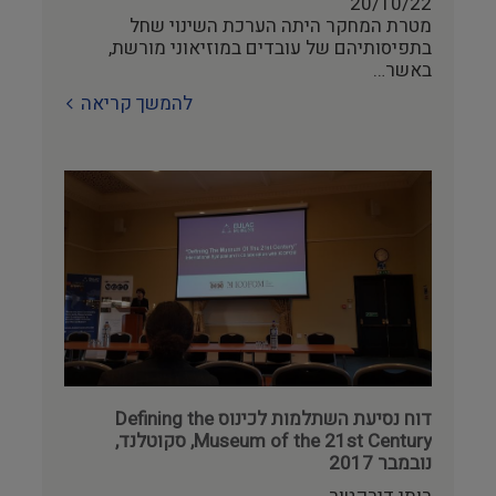
20/10/22
היסטוריה ומורשת
מטרת המחקר היתה הערכת השינוי שחל
בתפיסותיהם של עובדים במוזיאוני מורשת,
צילום ווידאו ארט
באשר…
להמשך קריאה
מדע וטבע
ביטחון ובטיחות
שימור
חינוך והדרכה
עיצוב וארכיטקטורה
התיישבות
דוח נסיעת השתלמות לכינוס Defining the
Museum of the 21st Century, סקוטלנד,
זכוכית וקרמיקה
נובמבר 2017