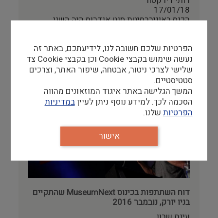
רותי דירקטור
רישום וקטלוג
17/01/18
הכנס באוניברסיטת סנט אנדרוס היה השני
בסדרת מפגשים ביוזמת ICOFOM, הוועדה
מבנים היסטוריים
למוזיאולוגיה של…
הפרטיות שלכם חשובה לנו, לידיעתכם, באתר זה
להמשך קריאה
עיצוב
נעשה שימוש בקבצי Cookie וכן בקבצי Cookie צד
שלישי לצרכי ניטור, אבטחה, שיפור האתר, וצרכים
סטטיסטיים.
המשך הגלישה באתר איגוד המוזאונים מהווה
הסכמה לכך. למידע נוסף ניתן לעיין
במדיניות
הפרטיות
שלנו.
אישור
דוח השתתפות בכינוס MuseumNext שהתקיים
בניו יורק, נובמבר 2016
עינת שרון