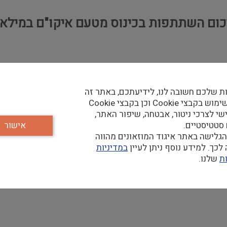
כום השתתפות בכינוס מטעם איקו"ם במילאנו 16
ס הוגדר כ-"מוזאונים ונופי תרבות", ובכך העלה נושאים רבי חשיבו
תפקידם ועמדותיהם ביחס לקהילות, שימור ערכי המורשת התרבותי
ת שלכם חשובה לנו, לידיעתכם, באתר זה
רוא בדוח מאת חגית שורק, נא להקיש
כאן
נעשה שימוש בקבצי Cookie וכן בקבצי Cookie
שי לצרכי ניטור, אבטחה, שיפור האתר,
 סטטיסטיים.
אישור
גלישה באתר איגוד המוזאונים מהווה
כך. למידע נוסף ניתן לעיין
במדיניות
ת
שלנו.