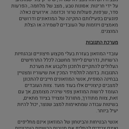
על ידי חריגוּת: אסונות טבע , מצב של מלחמה , הפרעות
מבנים היסטוריים
סדר, שרֵפות, פעולות טרור וכדומה. אירועים כאלה
פוגעים בפעילותם התקינה של המוזאונים ודרושים
עיצוב
מאמצים ויוזמות של העובדים לשמירה או הצלת
המוצגים.
מערכת התגובות
עובדי המוזאון בעזרת בעלי מקצוע חיצוניים ובהנחיות
הרשויות, נדרשים לייחד מחשבה לכלל התרחישים
העלולים להתקיים ולתכנן ולקבוע את מערכת
התגובות. בדומה לתלמיד המכין את שיעוריו ומצטיין
בבחינה הסופית, אנשי המוזאונים חייבים להתכונן
למצבים קיצוניים אלו בעוד מועד. צוות העובדים
העומד לרשות המוזאון צפוי שיהיה מצומצם, אך עם
זאת, צוות מתודרך, מתורגל ומצויד בציוד מתאים,
בשיטות עבודה שמתאימות למצב שנוצר, יכול להיות
יעיל ביותר.
אנשי הבטיחות והביטחון של המוזאון אינם מחליפים
ואינם צריכים להחליף את תגובות הרשויות העירוניות