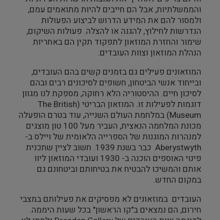
והממשלתיות, אבל הם חייבים להיות מתואמים עמם,
ולמסור להם את המידע הדרוש לביצוע הפעולות
הנדרשות לחילוץ, להגנה או להצלה. פעולות השיקום,
שימור והחזרת המוזאון לתפקוד תקין הם באחריות
הנהלת המוזאון וצוות העובדים.
המוזאונים פעילים גם בזמנים קשים בהם העובדים,
ובייחוד אנשי הביטחון, חשופים לסיכונים רבים ובהם
לסיכון חיים. ההיסטוריה הלא רחוקה, מספקת לנו מגוון
דוגמות לפעילות זו. המוזאון הבריטי (The British
Museum) במלחמת העולם השנייה, עוד בטרם הופעלה
מכונת המלחמה הנאצית, העביר מעל 100 טון מוצגים
למנהרות המוגנות של הספרייה הלאומית של ויילס ב-
Aberystwyth כבר בשנת 1939. חשוב לציין שתכנית
פינוי האוספים הוכנה ב- 1930 ועובדי המוזאון ליוו
אותם והמשיכו להבטיח את בטיחותם וביטחונם גם
במקום החדש.
העובדים במוזאונים לא מפסיקים את פעילותם במצבי
חירום, הם נמצאים ב"קו הראשון" בכל שעות היממה.