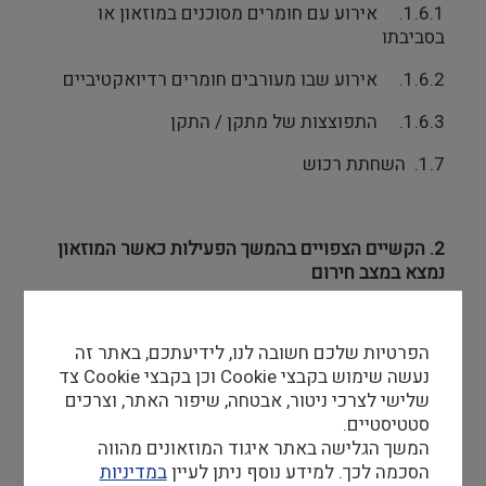
1.6.1. אירוע עם חומרים מסוכנים במוזאון או
בסביבתו
1.6.2. אירוע שבו מעורבים חומרים רדיואקטיביים
1.6.3. התפוצצות של מתקן / התקן
1.7. השחתת רכוש
2. הקשיים הצפויים בהמשך הפעילות כאשר המוזאון
נמצא במצב חירום
הפרטיות שלכם חשובה לנו, לידיעתכם, באתר זה
2.1 חוסר יכולת להבטיח את בטיחותם וביטחונם של
נעשה שימוש בקבצי Cookie וכן בקבצי Cookie צד
העובדים
שלישי לצרכי ניטור, אבטחה, שיפור האתר, וצרכים
2.2 חוסר יכולת גישה למבני המוזאון
סטטיסטיים.
המשך הגלישה באתר איגוד המוזאונים מהווה
2.2.1 היעדר דרכי גישה
הסכמה לכך. למידע נוסף ניתן לעיין
במדיניות