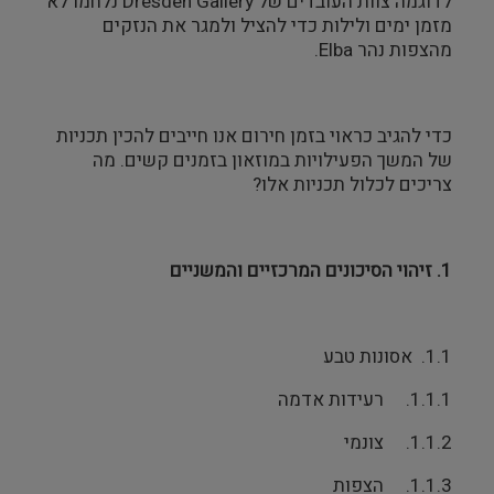
לדוגמה צוות העובדים של Dresden Gallery נלחמו לא
מזמן ימים ולילות כדי להציל ולמגר את הנזקים
מהצפות נהר Elba.
כדי להגיב כראוי בזמן חירום אנו חייבים להכין תכניות
של המשך הפעילויות במוזאון בזמנים קשים. מה
צריכים לכלול תכניות אלו?
1.
זיהוי הסיכונים המרכזיים והמשניים
1.1. אסונות טבע
1.1.1. רעידות אדמה
1.1.2. צונמי
1.1.3. הצפות