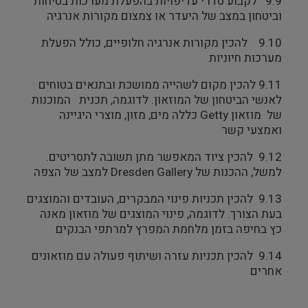
9.9 לקבוע סדרי עדיפויות בהפעלת מערכות בטיחות
וביטחון במצב של היעדר או צמצום מקורות אנרגיה
9.10 להכין מקורות אנרגיה חלופיים, כולל הפעלת
מערכות חיוניות
9.11 להכין מקום לשהייה ממושכת ובתנאים בטוחים
לאנשי הביטחון של המוזאון. לדוגמה, תכנית המוכנות
של מוזאון Getty כללה מים, מזון, מוצרי היגיינה
ואמצעי קשר
9.12 להכין ציוד המאפשר מתן תשובה לתסריטים.
למשל, ההכנות של Dresden Gallery למצב של הצפה
9.13 להכין תכניות פינוי המבקרים, העובדים והמוצגים
בעת הצורך. לדוגמה, פינוי המוצגים של מוזאון מאנה
כץ בחיפה בזמן מלחמת המפרץ למרתפי הבנקים
9.14 להכין תכניות עזרה ושיתוף פעולה עם מוזאונים
אחרים