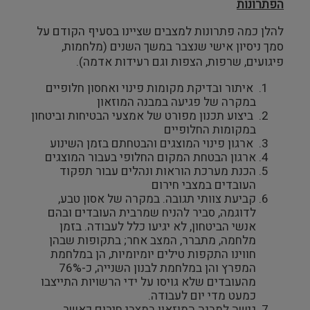
הפתרונות
להלן כמה פתרונות למצבים שציינו בסעיף הקודם על
סמך ניסיון אישי שנצבר במשך השנים (מלחמות,
פיגועים, שרפות, הצפות וגם רעידות אדמה).
איתור ובדיקת מקומות פינוי ואחסון חלופיים
במקרה של פגיעה במבנה המוזאון
ביצוע תכנון מפורט של אמצעי הבטיחות וביטחון
במקומות החלופיים
ארגון פינוי המוצגים והבטחתם בזמן השינוע
ארגון הבטחת המקום החלופי בעבור המוצגים
הכנת מערכת הוראות ונהלים עבור תפקוד
העובדים במצבי חירום
קביעת צוותי תגובה. במקרה של אסון טבע,
לדוגמה, סביר להניח שמרבית העובדים ובהם
אנשי הביטחון, לא יגיעו כלל לעבודה. בזמן
מלחמה, מתברר, המצב אחר; בתקופות שבהן
חווינו התקפות טילים יומיומיות, הן במלחמת
המפרץ והן במלחמת לבנון השנייה, כ-76%
מהעובדים שלא גויסו על ידי הרשויות התייצבו
כמעט מדי יום לעבודה.
גישה למבנה המוזאון במצבי חירום כאשר