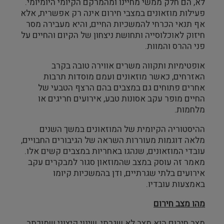
לא, הם חלק ממשי מחיינו ומהמרקם הקיומי היומיומי.
פעילות מוזאונים במצבי חירום אינה רק אפשרית, אלא
צילום ווידאו ארט
אף תנאי הכרחי להמשכיות החיים, והיא מעבירה מסר
חיזוק לאוכלוסייה ותחושת ניצחון של הקיום והחיים על
מדע וטבע
פני ההרס והמוות.
ביטחון ובטיחות
אופטימיות ותקווה משרים אווירה טובה בקרב
האזרחים, כאשר מוזאונים ועמם מוסדות תרבות
אחרים פתוחים גם במצבים בהם הרצף הטבעי של
שימור
החיים מופר עקב אסונות טבע, אירועים חריגים או
מלחמות.
חינוך והדרכה
ההיסטוריה הקיומית של המוזאונים במשך השנים
עיצוב וארכיטקטורה
מלאה דוגמות מעוררות השראה של הגיבורים החבויים,
עובדי המוזאונים, שנהגו באחריות במצבים קשים אלו.
מאמר זה עוסק במצב שהמוזאון סגור למבקרים עקב
התיישבות
אירועים בלתי שגרתיים, ודן בהמשכיות קיומו
באמצעות עובדיו.
זכוכית וקרמיקה
מהו מצב חירום
רישום וקטלוג
מצב חירום הוא מצב לא שגרתי, שינוי קיצוני שמוכתב