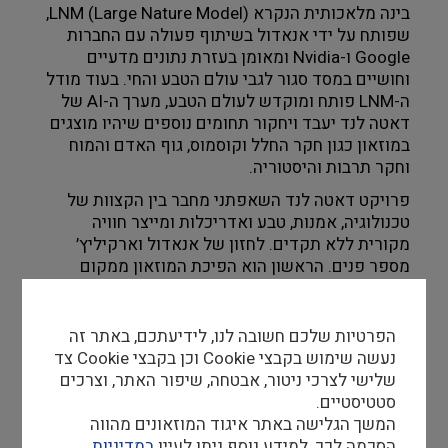
בינה מלאכותית הנקרא LNM (Large Nature Model), 
מבנים היסטוריים
שפותח על ידי אנאדול בשיתוף פעולה עם החברות 
Google ו-Nvidia ומאומן בעזרת נתונים מדעיים 
עיצוב
וחושיים במסד סגור לגבי עולם הטבע והחי. בעוד מודל 
ה-LNM פותח ומוקדש לעולם הטבע, מערך ה-AI של 
דאטה לנד יעבד ויחקור תחומים נוספים שיהיו מוצגים 
במוזאון כגון חקר החלל וקוסמוס, גוף האדם והמוח 
וחקר תרבות והיסטוריה. 
פרויקט דאטה לנד השאפתני מחבר בין הקצוות של 
טכנולוגיה, אמנות, טבע ואדריכלות ומייצר חוויה 
מקורית ללא תקדים. לחזון של אנאדול וארקיליץ׳ 
מספר פנים. הראשון הוא הפיכת המוזאון ממקום 
המציג יצירות סטטיות לאורגניזם חי, המוזן מנתונים 
בזמן אמת ומשתנה בהתאם למשך היום ולעונות השנה. 
פאן שני הוא הפיכת הבלתי נראה לנראה, דרך שימוש 
הפרטיות שלכם חשובה לנו, לידיעתכם, באתר זה
ב-AI על מנת לתת צורות וצבעים לדברים שאינם 
נעשה שימוש בקבצי Cookie וכן בקבצי Cookie צד
נתפסים על ידי החושים, כגון גלי מוח, זרמי 
שלישי לצרכי ניטור, אבטחה, שיפור האתר, וצרכים
האוקיינוסים, תנודות האוויר, זיכרונות היסטוריים, ״רוח״ 
סטטיסטיים.
והוואי של תקופות שונות לאורך ההיסטוריה, 
המשך הגלישה באתר איגוד המוזאונים מהווה
ויזואליזציה של תהליכי ״החשיבה״ של מכונות ועוד. 
הסכמה לכך. למידע נוסף ניתן לעיין
במדיניות