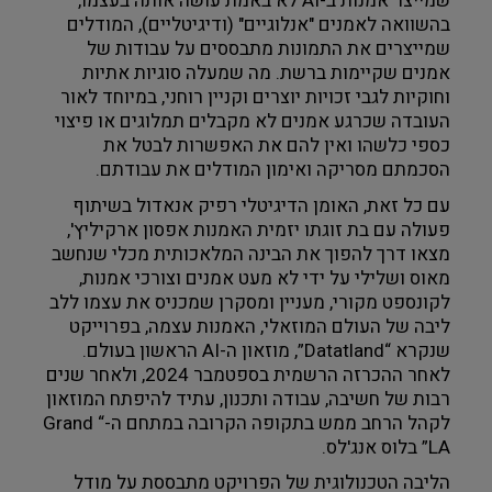
שמייצר אמנות ב-AI לא באמת עושה אותה בעצמו, 
בהשוואה לאמנים "אנלוגיים" (ודיגיטליים), המודלים 
צילום ווידאו ארט
שמייצרים את התמונות מתבססים על עבודות של 
אמנים שקיימות ברשת. מה שמעלה סוגיות אתיות 
מדע וטבע
וחוקיות לגבי זכויות יוצרים וקניין רוחני, במיוחד לאור 
העובדה שכרגע אמנים לא מקבלים תמלוגים או פיצוי 
ביטחון ובטיחות
כספי כלשהו ואין להם את האפשרות לבטל את 
הסכמתם מסריקה ואימון המודלים את עבודתם.
שימור
עם כל זאת, האומן הדיגיטלי רפיק אנאדול בשיתוף 
פעולה עם בת זוגתו יזמית האמנות אפסון ארקיליץ', 
חינוך והדרכה
מצאו דרך להפוך את הבינה המלאכותית מכלי שנחשב 
מאוס ושלילי על ידי לא מעט אמנים וצורכי אמנות, 
לקונספט מקורי, מעניין ומסקרן שמכניס את עצמו ללב 
עיצוב וארכיטקטורה
ליבה של העולם המוזאלי, האמנות עצמה, בפרוייקט 
שנקרא “Datatland”, מוזאון ה-AI הראשון בעולם. 
התיישבות
לאחר ההכרזה הרשמית בספטמבר 2024, ולאחר שנים 
רבות של חשיבה, עבודה ותכנון, עתיד להיפתח המוזאון 
זכוכית וקרמיקה
לקהל הרחב ממש בתקופה הקרובה במתחם ה-“Grand 
LA” בלוס אנג'לס.
רישום וקטלוג
הליבה הטכנולוגית של הפרויקט מתבססת על מודל 