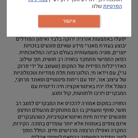
השלישי הוא חופש הטכנולוגיה והנגשתה לרבים. מודל 
הפרטיות
שלנו.
ה-AI של דאטה לנד יהיה פתוח ליוצרים ומוסדות 
תרבות שונים ברחבי העולם כך שאלו יוכלו ליצור 
אישור
בעזרתו אמנות מקורית משל עצמם. הרביעי מתמקד 
באקולוגיה, קיימות ואתיקה בעידן הדיגיטלי. השרתים 
יפעלו באמצעות אנרגיה ירוקה בלבד ואימון המודלים 
יבוצע בעזרת מאגרי מידע שאינם פוגעים בזכויות 
יוצרים, סוגיה משמעותית בעולם הבינה המלאכותית. 
הפאן החמישי מתמקד בחוויה רב חושית, תוך שילוב 
האדריכלות הפיזית של המקום (שעוצב על ידי פרנק 
גרי), עם וידאו חי, הולוגרמות תלת ממדיות וטכנולוגיות 
של עיצוב אור, יחד עם ריחות סינטטיים וסאונד מרחבי, 
כשכל אלו יהיו באינטראקציה חיה ודינמית עם 
המבקרים ויגיבו ולתנועות, קול ומגע. 
החוויה במקום אמורה להכניס את המבקרים למצב רב 
חושי, סוחף ומעמיק בו הם מתנתקים מהעולם החיצון 
ופוגשים יצירות חיות ואינטראקטיביות, כשהמבקרים 
אינם צופים באמנות אלא יותר עומדים בתוכה. הקירות, 
התקרה ואפילו הרצפה מרגישים חיים. החלל הופך 
ליער עתידני המשתנה בהתאם לשינויי אקלים 