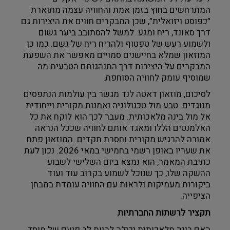
המתרחשים בחוץ בזמן אמת והחוויה עצמה מתוארת 
״כפוסט ויזואלית״, שכן המבקרים חווים את היצירות גם 
דרך סאונד, ריח ומגע. למשל להסתובב ביער גשום 
ולשמוע רעש של טפטוף ולהריח ריח של גשם. כמו כן 
המוזאון שמלא בחיישנים סמויים מאפשר את השפעת 
המבקרים על היצירות דרך התנהגותם הטבעית מה 
שמוסיף עומק לחוויה הסוחפת. 
לסיכום, מוזאון דאטה לנד מגשר בין עולמות הנתפסים 
מנוגדים. טבע מול טכנולוגיה ואמנות מקורית וייחודית 
אל מול בינה מלאכותית. מעבר לכך הוא לוקח את כל 
האלמנטים הללו ומאגד אותם לחוויה שככל הנראה 
אמורה להרגיש מקורית וחסרת תקדים. המוזאון פתח 
את שעריו באופן רשמי בחמישי במאי 2026. נכון לעת 
כתיבת המאמר, הוא נמצא ביום השלישי לשבוע 
ההשקה שלו, כך שנוכל לשמוע בקרוב עוד ועוד 
ביקורות מעמיקות ולראות עם החוויה עומדת במבחן 
הציפייה. 
תקציר לרשתות החברתיות
האם בינה מלאכותית יכולה להוות לב פועם של מוסד 