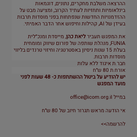
ההרצאה משלבת מחקרים, נתונים, דוגמאות
בינלאומיות ותחזיות לעתיד הקרוב, ומציעה מבט על
ההזדמנויות החדשות שנפתחות בפני מוסדות תרבות
בעידן של AI, קהילות וחיפוש אחר הדבר האמיתי.
את המפגש תעביר
ליאת כהן
, מייסדת ומנכ״לית
FUNIA, מנהלת שותפה של פורום שיווק ומומחית
בעלת 15 שנות ניסיון באסטרטגיה וחיזוי טרנדים בליווי
מוסדות תרבות.​
חבר.ת איגוד ללא עלות
אורח.ת 80 ש"ח
יש להודיע על ביטול ההשתתפות כ- 48 שעות לפני
מועד המפגש
במייל
office@icom.org.il
אי הודעה מראש תגרור חיוב של 80 ש"ח
להרשמה
>>