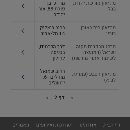
מוזיאון מורשת יהדות
מרדכי בן
בבל
פורת 83, אור
יהודה
מוזיאון בית ראובן
רחוב ביאליק
רובין
14 תל-אביב
מרכז מבקרים מקוה
דרך הכרמים,
ישראל (המועצה
בכניסה
לשימור אתרי מורשת)
לחולון
רחוב שמואל
מוזיאון הטבע (עמותת
מוהליבר 6,
לביא)
ירושלים
‹‹
הדף
דף 2
››
הדף
הקודם
הבא
דפדוף
footer
דף הבית
אודותינו
תערוכות ואירועים
מאמרים