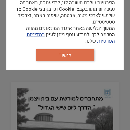
הפרטיות שלכם חשובה לנו, לידיעתכם, באתר זה
נעשה שימוש בקבצי Cookie וכן בקבצי Cookie צד
שלישי לצרכי ניטור, אבטחה, שיפור האתר, וצרכים
סטטיסטיים.
רוח במפרשים: מפגשי תרבות מקוונים ממוזיאון
המשך הגלישה באתר איגוד המוזאונים מהווה
ישראל
הסכמה לכך. למידע נוסף ניתן לעיין
במדיניות
סדרת מפגשי זום שמזמינה רגע של תרבות,
הפרטיות
שלנו.
מחשבה והשראה.
עודכן בתאריך
24/03/26
אישור
להמשך הידיעה