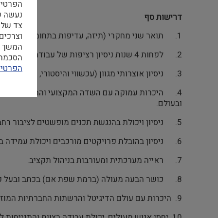
הפרטיו
דרישות סף
צד שלי
1. תואר שני מחקרי (תיזה, עדיפות בתחומי תולדות האמנות, תיאוריה וביקורת).
וצרכים
המשך ה
2. לפחות 4 שנות ניסיון רציפות של עבודה אוצרותית במוסד אמנות ותרבות מוכר. (עדיפות מובהקת למוסד מוזיאלי).
הסכמה ל
הפרטיו
3. ניסיון אוצרותי מגוון (עכשווי והיסטורי, מקומי ובינלאומי) מתוך גישה רב תחומית בתחום האוצרות הפעילה, בכתיבה על אמנות, בעריכת קטלוגים.
4. היכרות עמוקה עם השדה המקצועי והממדים הפרקטי
ובעולם.
5. ניסיון ויכולת בהנגשת תכנים מופשטים לציבור רחב.
6. ניסיון בהובלת פרויקטים מורכבים ויכולת עמידה בלחץ.
7. ראייה מערכתית ומעורבות בניהול תקציב.
8. כושר הבעה מעולה (ברמת שפת אם) בכתב ובעל פה, בעברית ובאנגלית. (שפה זרה נוספת - יתרון)
9. היכרות עם עולם הדיגיטל והרשתות החברתיות המוזיאלי.
10. יחסי אנוש מעולים, יכולת עבודה בצוות והתגייסות למשימות המוזיאון השונות.