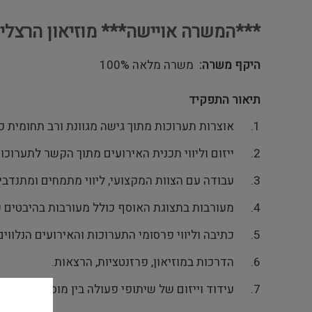
***המשרה אויישה*** מוזיאון הרצלי
היקף משרה
משרה מלאה 100%
תיאור התפקיד
1. אוצרות תערוכות מתוך גישה מגוונת ורב תחומית כולל מחקר, כתיבה, הפקה וביצוע.
2. ייזום וליווי תכנית האירועים מתוך הקשר לתערוכות.
3. עבודה עם הצוות המקצועי, ליווי מתמחים ומתנדבים.
4. מעורבות בתצוגת האוסף כולל מעורבות בהיבטים של אחסון, שימור והשאלות.
5. כתיבה וליווי פרסומי התערוכות והאירועים הנלווים באתר המוזיאון וברשתות החברתיות.
6. הדרכות במוזיאון, פרזנטציות, הרצאות.
7. עידוד וייזום של שיתופי פעולה בין מוסדיים בארץ ובחו"ל.