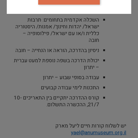
באופן עצמאי, עמידה בלוח זמנים, יוזמים
/ות ובעלי /ות אנרגיות
השכלה אקדמית בתחומים: תרבות
ישראל/ יהדות וחינוך/ אמנות/ היסטוריה
כללית ו/או עם ישראל/ פילוסופיה –
חובה
ניסיון בהדרכה, הוראה או הנחייה – חובה
יכולת הדרכה בשפה נוספת למעט עברית
– יתרון
עבודה בסופי שבוע – יתרון
התכנות לימי עבודה קבועים
קורס ההדרכה יתקיים בין התאריכים 10-
21/7, ההכשרה התשלום.
יש לשלוח קורות חיים ליעל מארק
yael@anumuseum.org.il