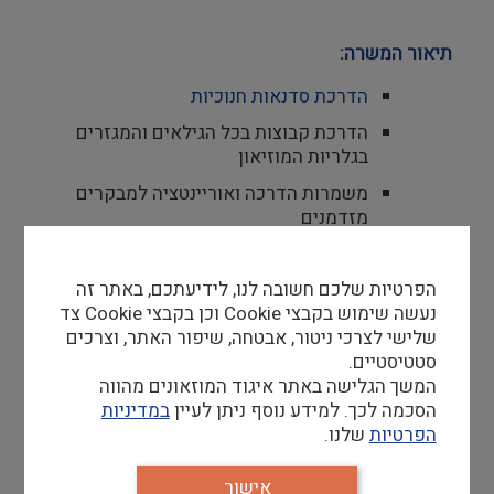
תיאור המשרה:
הדרכת סדנאות חנוכיות
הדרכת קבוצות בכל הגילאים והמגזרים
בגלריות המוזיאון
משמרות הדרכה ואוריינטציה למבקרים
מזדמנים
סיוע ותפעול עזרים טכנולוגיים לטובת
העשרת חווית הביקור
הפרטיות שלכם חשובה לנו, לידיעתכם, באתר זה
נעשה שימוש בקבצי Cookie וכן בקבצי Cookie צד
שלישי לצרכי ניטור, אבטחה, שיפור האתר, וצרכים
סטטיסטיים.
המשך הגלישה באתר איגוד המוזאונים מהווה
דרישות סף
הסכמה לכך. למידע נוסף ניתן לעיין
במדיניות
דרישות סף: עברית רהוטה, יכולת הבעה
הפרטיות
שלנו.
ופרזנטציה, יחסי אנוש טובים, מוטיבציה
לעבודת צוות, יכולת לעמוד מול קבוצה
אישור