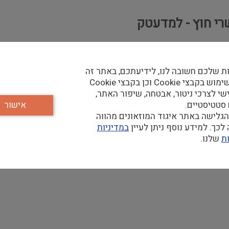
י חוץ - למדעטק
ת שלכם חשובה לנו, לידיעתכם, באתר זה
נעשה שימוש בקבצי Cookie וכן בקבצי Cookie
שי לצרכי ניטור, אבטחה, שיפור האתר,
 סטטיסטיים.
אישור
עסקי בארץ.
גלישה באתר איגוד המוזאונים מהווה
כך. למידע נוסף ניתן לעיין
במדיניות
ת
שלנו.
יצול הזדמנויות.
אגודות הידידות של הטכניון בישראל ובחו"ל.