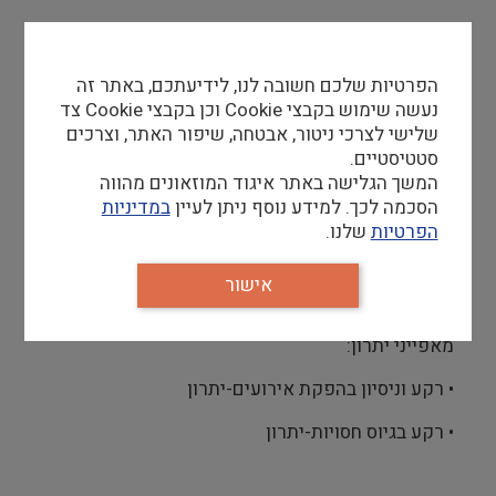
• תואר ראשון ממוסד מוכר
• שליטה מלאה בעברית וטובה באנגלית
הפרטיות שלכם חשובה לנו, לידיעתכם, באתר זה
נעשה שימוש בקבצי Cookie וכן בקבצי Cookie צד
• יצירתיות, יוזמה ויכולת הפקת תוכן מגוון
שלישי לצרכי ניטור, אבטחה, שיפור האתר, וצרכים
סטטיסטיים.
• יכולת ניהול זמן וניהול משימות בסביבת עבודה
המשך הגלישה באתר איגוד המוזאונים מהווה
אינטנסיבית
הסכמה לכך. למידע נוסף ניתן לעיין
במדיניות
• יחסי אנוש טובים ויכולת עבודה בצוות
הפרטיות
שלנו.
אישור
יתרון
מאפייני יתרון:
• רקע וניסיון בהפקת אירועים-יתרון
• רקע בגיוס חסויות-יתרון