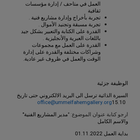
العمل في متاحف / إدارة مؤسسات
ثقافية
تجربة بأخراج وإدارة مشاريع فنية .
تجربة مسبقة وتجنيد الأموال .
القدرة على الكتابة والتعبير بشكل جيد
باللغات العبرية والأنجليزية .
القدرة على العمل مع مجموعات
وشراكات مختلفة والقدرة على إدارة
الوقت والعمل في ظروف غير عادية.
الوظيفة جزئية
السيرة الذاثية ترسل الى البريد الالكتروني حتى تاريخ
office@ummelfahemgallery.org
15.10
ارجو كتابة عنوان الموضوع: "
مدير المشاريع الفنية"
والاسم الكامل
بداية العمل 01.11.2022