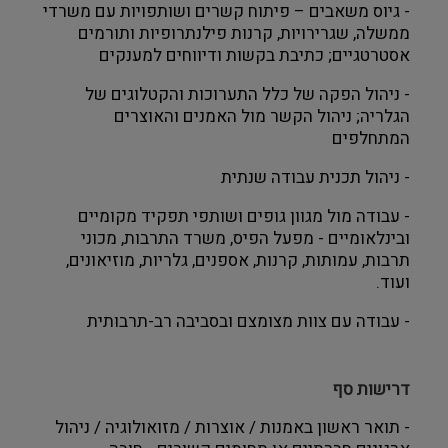
-
גיוס
משאבים
–
פיתוח
קשרים
ושותפויות
עם
משרדי
ממשלה
,
שגרירויות
,
קרנות
פילנתרופיות
ותורמים
אסטרטגיים
;
כתיבת
בקשות
ודיווחים
למענקים
-
ניהול
הפקה
של
כלל
התערוכות
והקטלוגים
של
הגלריה
;
ניהול
הקשר
מול
האמנים
והאוצרים
המתחלפים
-
ניהול
תכנית
עבודה
שנתית
-
עבודה
מול
מגוון
גופים
ושותפי
תפקיד
מקומיים
ובינלאומיים
-
מפעל
הפיס
,
משרד
התרבות
,
מכוני
תרבות
,
עמותות
,
קרנות
,
אספנים
,
גלריות
,
מוזיאונים
,
ועוד
.
-
עבודה
עם
צוות
מצומצם
ובסביבה
רב
-
תרבותית
דרישות סף
-
תואר
ראשון
באמנות
/
אוצרות
/
מזואולוגיה
/
ניהול