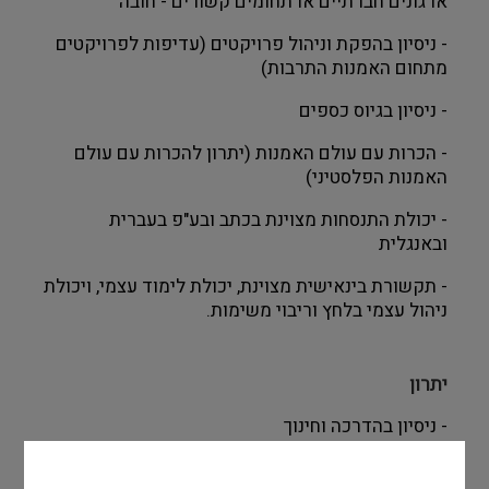
ארגונים
חברתיים
או
תחומים
קשורים
-
חובה
-
ניסיון
בהפקת
וניהול
פרויקטים
(
עדיפות
לפרויקטים
מתחום
האמנות
התרבות
)
-
ניסיון
בגיוס
כספים
-
הכרות
עם
עולם
האמנות
(
יתרון
להכרות
עם
עולם
האמנות
הפלסטיני
)
-
יכולת
התנסחות
מצוינת
בכתב
ובע
"
פ
בעברית
ובאנגלית
-
תקשורת
בינאישית
מצוינת
,
יכולת
לימוד
עצמי
,
ויכולת
ניהול
עצמי
בלחץ
וריבוי
משימות
.
יתרון
-
ניסיון
בהדרכה
וחינוך