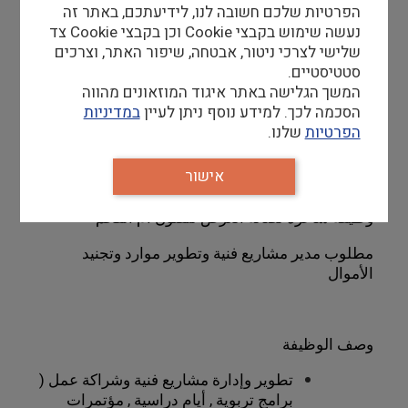
קורות חיים למייל
office@ummelfahemgallery.org
הפרטיות שלכם חשובה לנו, לידיעתכם, באתר זה
נעשה שימוש בקבצי Cookie וכן בקבצי Cookie צד
שלישי לצרכי ניטור, אבטחה, שיפור האתר, וצרכים
נא
לרשום
בשורת
הנושא
"
מועמדות
למשרת
ניהול
סטטיסטיים.
פרויקטים
"
ואת
שמכם
המלא
.
המשך הגלישה באתר איגוד המוזאונים מהווה
תחילת
העבודה
: 01
נובמבר
2022
הסכמה לכך. למידע נוסף ניתן לעיין
במדיניות
הפרטיות
שלנו.
אישור
وظيفة شاغرة لصالة العرض للفنون ام الفحم
مطلوب مدير مشاريع فنية وتطوير موارد وتجنيد
الأموال
وصف الوظيفة
تطوير وإدارة مشاريع فنية وشراكة عمل (
برامج تربوية , أيام دراسية , مؤتمرات