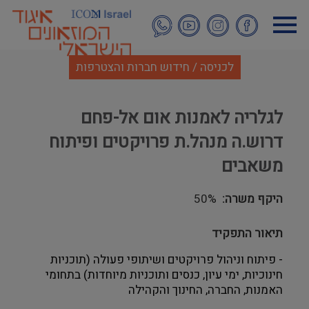
דילוג
לתוכן
העיקרי
לכניסה / חידוש חברות והצטרפות
לגלריה לאמנות אום אל-פחם
דרוש.ה מנהל.ת פרויקטים ופיתוח
משאבים
היקף משרה
50%
תיאור התפקיד
-
פיתוח
וניהול
פרויקטים
ושיתופי
פעולה
(
תוכניות
חינוכיות
,
ימי
עיון
,
כנסים
ותוכניות
מיוחדות
)
בתחומי
האמנות
,
החברה
,
החינוך
והקהילה