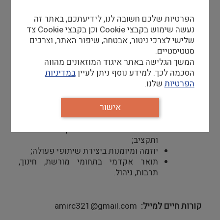
בתחום החינוך, התרבות והתיירות.
פיתוח פרויקטים ותכנים חדשים בהתאם
הפרטיות שלכם חשובה לנו, לידיעתכם, באתר זה
לרוח מוזיאון העמק.
נעשה שימוש בקבצי Cookie וכן בקבצי Cookie צד
שלישי לצרכי ניטור, אבטחה, שיפור האתר, וצרכים
סטטיסטיים.
דרישות סף
המשך הגלישה באתר איגוד המוזאונים מהווה
הסכמה לכך. למידע נוסף ניתן לעיין
במדיניות
חזון וידע בתחומי מורשת ותרבות.
הפרטיות
שלנו.
ניסיון בניהול פרויקטים בתחומי מורשת /
תרבות / חינוך / תירות.
אישור
ניסיון בעבודה עם רשויות מקומיות,
משרדי ממשלה, קרנות ומגזר פרטי.
יחסי אנוש מעולים וניסיון בניהול צוות
ותקציב;
יוזמה ומיומנות ביצירת שיתופי פעולה;
תואר אקדמי בתחומי מורשת, חינוך,
תרבות, ניהול.
קורות חיים למייל
amirc321@gmail.com