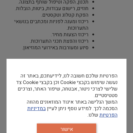
תכנון, הפקה וטיפול שותף בתצוגה.
חוזים, רישום עבודות, ביטוח, הובלות.
הפקת קטלוג וטקסטים.
ריכוז ומענה לפניות ומכתבים בנושאי
התערוכות.
ריכוז הצעות מחיר.
ריכוז והפצת תכני התערוכות.
סיוע ומעורבות באירועי המוזיאון.
דרישות סף
הפרטיות שלכם חשובה לנו, לידיעתכם, באתר זה
בוגר.ת תואר ראשון בתולדות האמנות
נעשה שימוש בקבצי Cookie וכן בקבצי Cookie צד
ו/או בוגר.ת תואר ראשון
שלישי לצרכי ניטור, אבטחה, שיפור האתר, וצרכים
בתחום דומה ממוסד אקדמי מוכר
סטטיסטיים.
(דרישת סף).
המשך הגלישה באתר איגוד המוזאונים מהווה
שליטה מעולה בתוכנות מחשב: אופיס,
הסכמה לכך. למידע נוסף ניתן לעיין
במדיניות
פוטושופ.
הפרטיות
שלנו.
יכולות בינאישיות גבוהות, קפדנות
אישור
ועמידה בריבוי משימות.