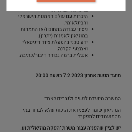
יכולת כתיבה וניסוח, התמצאות
ברשתות חברתיות.
היכרות עם עולם האמנות הישראלי
והבינלאומי.
ניסיון עבודה בתחום ו/או התמחות
במוזיאון לאמנות (יתרון).
ידע טכני בהפעלת ציוד דיגיטאלי
ואמצעי הקרנה.
אנגלית ברמה גבוהה דיבור/כתיבה.
מועד הגשה אחרון 7.2.2023 בשעה 20:00
המשרה מיועדת לנשים ולגברים כאחד
המוזיאון שומר לעצמו את הזכות שלא לבחור במי
מהמועמדים לתפקיד
יש
לציין
שהפניה
עבור
משרת "הפקה מוזיאלית וע.