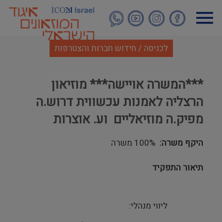
דילוג
לתוכן
העיקרי
לכניסה / חידוש חברות והצטרפות
***המשרה אויישה*** מוזיאון
הרצליה לאמנות עכשווית דרוש.ה
מפיק.ה מוזיאליים וע. אוצרות
היקף משרה
100% משרה
תיאור התפקיד
ליווי מנהלי: