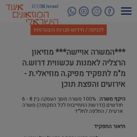
דילוג
לתוכן
העיקרי
לכניסה / חידוש חברות והצטרפות
***המשרה אויישה*** מוזיאון
הרצליה לאמנות עכשווית דרוש.ה
מ"מ לתפקיד מפיק.ה מוזיאלי.ת -
אירועים והפצת תוכן
היקף משרה
100% משרה משך העסקה בין 8 - 6
חודשים (נדרשת התחייבות לכל התקופה) משרה
ארעית / החלפה לחל"ד
תיאור התפקיד