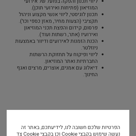
ליווי תכנון והפקה בפועל של אירועי
המוזיאון (פתיחות ואירועי תוכן).
תכנון לוגיסטי, ליווי אנשי מקצוע וניהול
תקציבי (הצעות מחיר, מאזן כספי וכו').
פרסום, קידום והפצת תכני המוזיאון
ואירועיו (אתר, רשתות ועוד).
הכנת הזמנות לאירועים ודיוור באמצעות
ניוזלטר.
ליווי ופיקוח על תחזוקת הרשתות
החברתיות ואתר המוזיאון.
דיאלוג עם אמנים, אוצרים, מרצים ואגף
החינוך.
הפרטיות שלכם חשובה לנו, לידיעתכם, באתר זה
דרישות סף
נעשה שימוש בקבצי Cookie וכן בקבצי Cookie צד