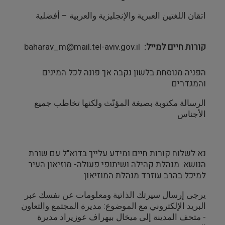
اتقان اللغتين العبرية والإنجليزية والعربية – أفضلية
קורות חיים למייל
baharav_m@mail.tel-aviv.gov.il
הפניה מנוסחת בלשון נקבה אך פונה לכל המינים
והמגדרים
الرسالة مكتوبة بصيغة المؤنّث ولكنها تخاطب جميع
الأجناس
נא לשלוח קורות חיים ומידע עלייך בדוא"ל עם שורת
הנושא: מנהלת קהילה ושיתופי פעולה- מוזיאון העיר
למיכל בהרב עוזרד מנהלת המוזיאון
يرجى إرسال سيرتك الذاتية ومعلومات عن نفسك عبر
البريد الإلكتروني مع الموضوع: مديرة المجتمع والتعاون
- متحف المدينة إلى ميخال بيهراف عوزيراد مديرة