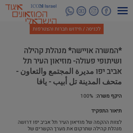
דילוג
לתוכן
העיקרי
לכניסה / חידוש חברות והצטרפות
*המשרה אויישה* מנהלת קהילה
ושיתופי פעולה- מוזיאון העיר תל
אביב יפו مديرة المجتمع والتعاون -
متحف المدينة تل أبيب - يافا
היקף משרה
100%
תיאור התפקיד
לצוות ההקמה של מוזיאון העיר תל אביב יפו דרושה
מנהלת קהילה שתרקום את מערך הקשרים של