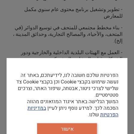
-
تطوير وتشغيل برنامج محتوى عام سنوي مكمل
للمعارض
-
بناء مخطط مجتمعي للمتحف في توسيع الدوائر (في
المتحف، والأحياء، والمصالح التجارية، وحدائق المدينة ،
إلخ).
-
العمل مع الهيئات البلدية الداخلية والخارجية ودور
الشركاء وقيادة المشاريع المشتركة
-
المساعدة في أنشطة جمعية أصدقاء المتحف
הפרטיות שלכם חשובה לנו, לידיעתכם, באתר זה
נעשה שימוש בקבצי Cookie וכן בקבצי Cookie צד
שלישי לצרכי ניטור, אבטחה, שיפור האתר, וצרכים
דרישות סף
סטטיסטיים.
מה דרישות הסף לכניסה לתפקיד?
המשך הגלישה באתר איגוד המוזאונים מהווה
הסכמה לכך. למידע נוסף ניתן לעיין
במדיניות
השכלה בתחומי סוציולוגיה/ אנתרופולוגיה/ חינוך/
הפרטיות
שלנו.
עבודה סוציאלית/ הנחיית קבוצות או תחום רלוונטי
אחר.
אישור