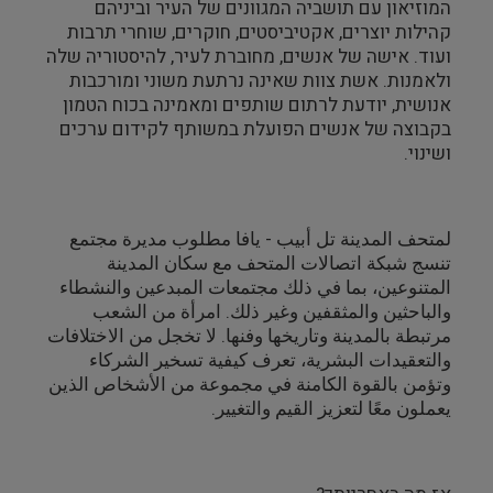
המוזיאון עם תושביה המגוונים של העיר וביניהם
קהילות יוצרים, אקטיביסטים, חוקרים, שוחרי תרבות
ועוד. אישה של אנשים, מחוברת לעיר, להיסטוריה שלה
ולאמנות. אשת צוות שאינה נרתעת משוני ומורכבות
אנושית, יודעת לרתום שותפים ומאמינה בכוח הטמון
בקבוצה של אנשים הפועלת במשותף לקידום ערכים
ושינוי.
لمتحف المدينة تل أبيب - يافا مطلوب مديرة مجتمع
تنسج شبكة اتصالات المتحف مع سكان المدينة
المتنوعين، بما في ذلك مجتمعات المبدعين والنشطاء
والباحثين والمثقفين وغير ذلك. امرأة من الشعب
مرتبطة بالمدينة وتاريخها وفنها. لا تخجل من الاختلافات
والتعقيدات البشرية، تعرف كيفية تسخير الشركاء
وتؤمن بالقوة الكامنة في مجموعة من الأشخاص الذين
يعملون معًا لتعزيز القيم والتغيير.