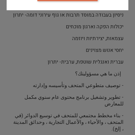
ניסיון בניהול מערך מתנדבים מארגון גדול
ניסיון בעבודה במוסד תרבות או גוף עירוני דומה- יתרון
יכולות הפקה וארגון מוכחים
עצמאות, יצירתיות ויוזמה
יחסי אנוש מצוינים
עברית ואנגלית שוטפת, ערבית- יתרון
إذن ما هي مسؤوليتك؟
-
توصيف متطوعي المتحف وتأسيسه وإدارته
-
تطوير وتشغيل برنامج محتوى عام سنوي مكمل
للمعارض
-
بناء مخطط مجتمعي للمتحف في توسيع الدوائر (في
المتحف ، والأحياء ، والأعمال التجارية ، وحدائق المدينة
، إلخ).