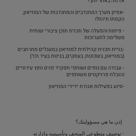
אז מה באחריותך?
-אפיון מערך המתנדבים והמתנדבות של המוזיאון,
הקמתו וניהולו
- פיתוח והפעלה של תכנית תוכן ציבורי שנתית
משלימה לתערוכות
-בניית תכנית קהילתית למוזיאון במעגלים מתרחבים
(במוזיאון, בשכונות, בעסקים, בגינות בעיר וכו')
-
עבודה עם גופים ושותפי תפקיד
פנים וחוץ עירוניים
והובלת פרויקטים משותפים
-סיוע בפעילות אגודת ידידי המוזיאון
إذن ما هي مسؤوليتك؟
-
توصيف متطوعي المتحف وتأسيسه وإدارته