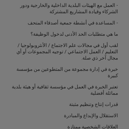
-
العمل مع الهيئات البلدية الداخلية والخارجية ودور
الشركاء وقيادة المشاريع المشتركة
-
المساعدة في أنشطة جمعية أصدقاء المتحف
ما هي متطلبات الحد الأدنى لدخول الوظيفة؟
لقب أول في مجالات علم الاجتماع / الأنثروبولوجيا /
التعليم / العمل الاجتماعي / توجيه المجموعات أو أي
مجال آخر ذي صلة.
خبرة في إدارة مجموعة من المتطوعين من مؤسسة
كبيرة
تعتبر الخبرة في العمل في مؤسسة ثقافية أو هيئة بلدية
مماثلة أفضلية
قدرات إنتاج وتنظيم مثبتة
الاستقلال والإبداع والمبادرة
العلاقات الشخصية ممتازة