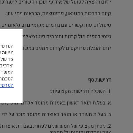
ייזום והוצאה לפועל של אירועי תוכן הקשורים לתערוכות
קיום הדרכות במוזיאון, פרזנטציות, הרצאות וימי עיון.
טיפול וטיפוח קשרים עם גורמים מקומיים ובינלאומיים ב
גיוסי כספים מול קרנות ותורמים פוטנציאליים – פילנתרו
הפרטיו
יזום והובלת פרויקטים לקידום אמנים במשכן וכן ליווי 
צד שלי
וצרכים
המשך ה
הסכמה ל
דרישות סף
הפרטיו
1. השכלה ודרישות מקצועיות:
א. בעל.ת תואר ראשון באמנות ממוסד אקדמי מוכר, וכן 
ב. בעל.ת תעודה או תואר באוצרות ממוסד מוכר על ידי
2. ניסיון מקצועי של חמש שנים לפחות בעבודת אוצרות 
צוות עובדים ופיקוח על תקציב.