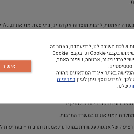
.
שדה האמנות, לרבות מוסדות אקדמיים, בתי ספר, מוזיאונים, גלריו
פיה וחסויות, בארץ ובחו"ל.
ת שלכם חשובה לנו, לידיעתכם, באתר זה
מתמחים ומתנדבים.
נעשה שימוש בקבצי Cookie וכן בקבצי Cookie
שי לצרכי ניטור, אבטחה, שיפור האתר,
 סטטיסטיים.
אישור
גלישה באתר איגוד המוזאונים מהווה
כך. למידע נוסף ניתן לעיין
במדיניות
ת
שלנו.
תואר שני מחקרי רלוונטי לתפקיד.
 מחלקת המוזיאונים במשרד התרבות.
רציפה של אמנות עכשווית במוסד.ות אמנות ותרבות – בעדיפות למוס