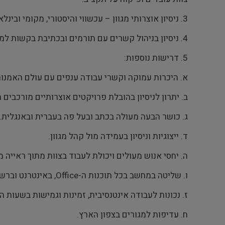
3. ניסיון אוצרותי מגוון – עכשווי והיסטורי, מקומי ובינלאומי המיישם גישה אוצרותית רב תחומית של האמנות לרבות מחקר, כתיבה, עריכה והצבה.
4. ניסיון בניהול קשרים עם תורמים ובכתיבת בקשות למענקים.
5. דרישות נוספות:
א. היכרות עמוקה וקשרי עבודה ענפים עם עולם האמנות
ב. יתרון לניסיון בהובלת פרויקטים אוצרותיים מורכבים
ג. כושר הבעה מעולה בכתב ובעל פה בעברית ובאנגלית. 
ד. ייצוגיות וניסיון בעמידה מול קהל מגוון.
ה. יחסי אנוש מעולים ויכולת לעבוד בצוות מתוך ראייה 
ו. שליטה במחשב בכל תוכנות ה-Office, באינטרנט וברשתות חברתיות.
ז. נכונות לעבודה אינטנסיבית, זמינות וגמישות בשעות ה
ח. עדיפות למגורים בצפון הארץ.