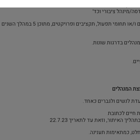
/מינהל ציבורי וכד'
ים.
צת המנהלים
עדת לנשים ולגברים כאחד.
 חיים לכתובת
ך האיתור, וזאת עד לתאריך 22.7.23
חלט, כמתאימות תענינה.