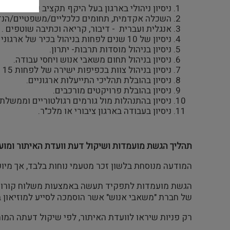
ניסיון ניהולי בארגון בעל היקף תקציב של מעל 50 מיליון ₪ בשנה.
השכלה אקדמית, תחומים כלכליים/משפטיים/הנדסה
אנגלית ועברית - דיבור, קריאה וכתיבה שוטפים .
ניסיון של 10 שנים לפחות בניהול בכיר של ארגונים ו/או תחומי תפעול, תקציבים ופרויקטים, מתוכן 5 במהלך השנים האחרונות.
ניסיון בניהול מוסדות תרבות- יתרון.
ניסיון בניהול תחום משאבי אנוש ויחסי עבודה.
ניסיון בניהול צוות בכפיפות ישירה של לפחות 15 מנהלים בדרגות שונות.
ניסיון בהובלת תהליכי התייעלות ארגוניים.
ניסיון בהובלת פרויקטים מורכבים.
ניסיון בהתנהלות מול גורמים רגולטוריים וממשלתי
ניסיון בעבודה בארגון ציבורי או מלכ"ר.
תהליך הגשת מועמדות ושיקול דעת וועדת האיתור ומוע
המודעה מנוסחת בלשון זכר מטעמי נוחות בלבד, אך מיו
הגשת מועמדות לתפקיד תעשה באמצעות משלוח קורות
של חברת "משאבי אנוש" אשר הוסמכה לסייע למוזיאון בתהלי
רק פניות שיראו לוועדת האיתור, לפי שיקול דעתה המו