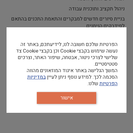
ניהול תקציב ותוכנית עבודה
בניית סיורים חדשים למבקרים והתאמת התכנים בהתאם
לפידבקים הניתנים.
נדרשת יכולת הובלה, הבנה רחבה בעולמות ההדרכה
ובהתאמת ההדרכות לקהלי יעד שונים ומחוברות לעולמות
הפרטיות שלכם חשובה לנו, לידיעתכם, באתר זה
מדעי הרוח, תרבות, היסטוריה ומורשת ישראל
נעשה שימוש בקבצי Cookie וכן בקבצי Cookie צד
שלישי לצרכי ניטור, אבטחה, שיפור האתר, וצרכים
סטטיסטיים.
המשך הגלישה באתר איגוד המוזאונים מהווה
הסכמה לכך. למידע נוסף ניתן לעיין
במדיניות
דרישות סף
הפרטיות
שלנו.
*תואר ראשון- חובה.
אישור
*ניסיון קודם למשך שנתיים לפחות בתחומי הדרכה
*יכולת הובלה, יוזמה ואהבה עזה לעולם ההדרכה
*נכונות למשרה מלאה בירושלים