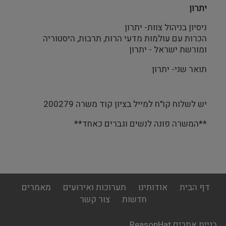
יתרון
ניסיון בניהול צוות- יתרון
הכרות עם עולמות מדעי הרוח, תרבות, היסטוריה
ומורשת ישראל - יתרון
תואר שני- יתרון
יש לשלוח קו"ח למייל
בציון קוד משרה 200279
**המשרה פונה לנשים וגברים כאחד**
footer
דף הבית
אודותינו
תערוכות ואירועים
מאמרים
menu
חדשות
צור קשר
בניית אתרים ReasonHat