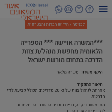
דילוג
לתוכן
העיקרי
לכניסה / חידוש חברות והצטרפות
***המשרה אויישה *** הספרייה
הלאומית מחפשת מנהל/ת צוות
הדרכה בתחום מורשת ישראל
היקף משרה
משרה מלאה
תיאור התפקיד
אחריות לניהול צוות של כ- 20 מדריכים הכולל קביעת לו"ז
הדרכות
מתן משוב ובקרה, בניית תוכנית הכשרה והשתלמויות
למדריכים לאורך השנה