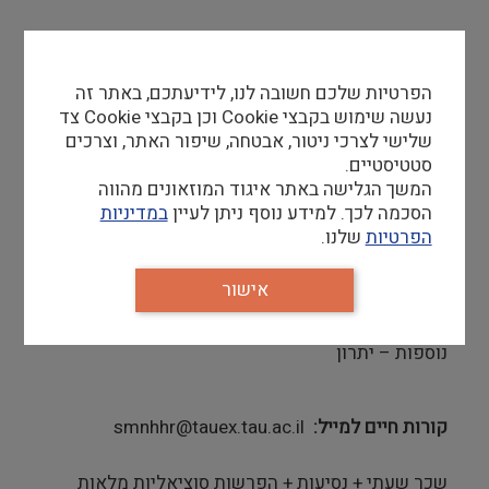
דרישות סף
הפרטיות שלכם חשובה לנו, לידיעתכם, באתר זה
אדיבות ותודעת שירות גבוהה
נעשה שימוש בקבצי Cookie וכן בקבצי Cookie צד
ערנות, סמכותיות ואסרטיביות
שלישי לצרכי ניטור, אבטחה, שיפור האתר, וצרכים
גמישות ויכולת לעבוד בסביבת עבודה דינמית ומשתנה
סטטיסטיים.
היכרות וחיבור לעולם הטבע והחי ומודעות לנושא
המשך הגלישה באתר איגוד המוזאונים מהווה
שמירה על הסביבה
הסכמה לכך. למידע נוסף ניתן לעיין
במדיניות
הקפדה על סדר וארגון
הפרטיות
שלנו.
יתרון
אישור
יכולת תקשורת גבוהה בשפה העברית והאנגלית, שפות
נוספות – יתרון
קורות חיים למייל
smnhhr@tauex.tau.ac.il
שכר שעתי + נסיעות + הפרשות סוציאליות מלאות