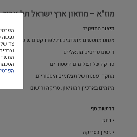
מוז"א – מוזאון ארץ ישראל תל-אביב
תיאור התפקיד
הפרטיו
אנחנו מחפשים מתנדבים.ות לפרויקטים שונים באוסף ה
צד שלי
וצרכים
רישום פריטים מוזאליים
המשך ה
הסכמה ל
סריקה של תצלומים היסטוריים
הפרטיו
מחקר ופענוח של תצלומים היסטוריים.
מיזמים בארכיון המוזיאון: סריקה ורישום
דרישות סף
• דיוק
• ניסיון בסריקה