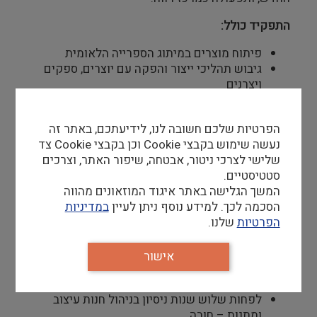
התפקיד כולל:
פיתוח מוצרים במיתוג הספרייה הלאומית
גיבוש תהליכי ייצור והפקה עם יוצרים, ספקים
ויצרנים
קניינות המתמחה במוצרי נייר ומוצרים הולמים
לקונספט החנות
הפרטיות שלכם חשובה לנו, לידיעתכם, באתר זה
עבודה עם זכיין למכירת ספרים
נעשה שימוש בקבצי Cookie וכן בקבצי Cookie צד
ניהול תהליך התפעול, המכירה והמלאי
שלישי לצרכי ניטור, אבטחה, שיפור האתר, וצרכים
ניהול החנות כיחידת רווח
סטטיסטיים.
ניהול צוות עובדים והכשרתם
המשך הגלישה באתר איגוד המוזאונים מהווה
מתן שירות ללקוחות
הסכמה לכך. למידע נוסף ניתן לעיין
במדיניות
עבודה בממשקים שונים מול מחלקות הספרייה
הפרטיות
שלנו.
תפעול החנות הדיגיטלית
אישור
דרישות סף
לפחות שלוש שנות ניסיון בניהול חנות עיצוב
ומתנות – חובה.