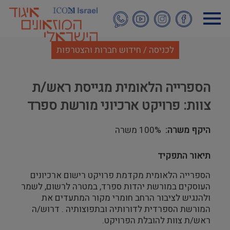
דילוג
לתוכן
העיקרי
לכניסה / חידוש חברות והצטרפות
הספרייה הלאומית מגייסת ראש/ת
צוות: פרויקט ארכיוני מורשת ספרד
היקף משרה
100% משרה
תיאור התפקיד
הספרייה הלאומית מקדמת פרויקט רישום ארכיונים
העוסקים במורשת יהדות ספרד, במטרה לרשום, לשמר
ולהנגיש לציבור הרחב חומרי מקור המתעדים את
המורשת הספרדית לדורותיה ובתפוצותיה . דרוש/ה
ראש/ת צוות להובלת הפרויקט.