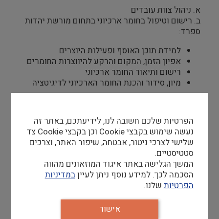
א. ניהול צוות עובדים
ב. רישום וטיפול בחומר ארכיוני בתחום מורשת יהדות
ספרד:
למידת תוכן האוסף ופעילות היוצרים
אפיון הזמן, המקום והרקע להיווצרות החומרים
רישום ותיאור החומר ארכיוני
מיון, סידור והכנת החומר הארכיוני לדיגיטציה
ג. ניהול קשרי שותפים
הפרטיות שלכם חשובה לנו, לידיעתכם, באתר זה
ד. עמידה ביעדים כמותיים ובלוחות זמנים
נעשה שימוש בקבצי Cookie וכן בקבצי Cookie צד
שלישי לצרכי ניטור, אבטחה, שיפור האתר, וצרכים
סטטיסטיים.
המשך הגלישה באתר איגוד המוזאונים מהווה
דרישות סף
הסכמה לכך. למידע נוסף ניתן לעיין
במדיניות
הפרטיות
שלנו.
תואר אקדמי בתחומים רלוונטיים: היסטוריה,
ספרות, מדעי הרוח (ניסיון רלוונטי אחר ישקל
אישור
לגופו של עניין)