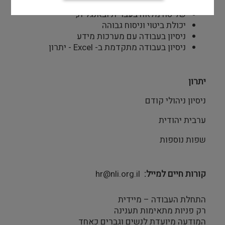
הכשרה וניסיון בעבודה בארכיון
שליטה מלאה בעברית ובאנגלית,
יכולת ביטוי וניסוח גבוהה
ניסיון בעבודה עם מערכות מידע
ניסיון בעבודה מתקדמת ב- Excel - יתרון
יתרון
ניסיון ניהולי קודם
ערבית יהודית
שפות נוספות
קורות חיים למייל
hr@nli.org.il
התחלת העבודה – מיידית
רק פניות מתאימות תענינה
המודעה מיועדת לנשים וגברים כאחד