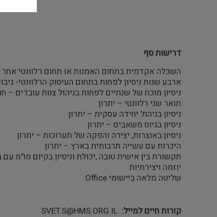
דרישות סף
השכלה אקדמית בתחום האמנות או תחום רלוונטי אחר (ה
ארבע שנות ניסיון לפחות בתחום העיסוק הרלוונטי- גיבו
ניסיון מוכח של שנתיים לפחות בניהול צוות עובדים – חו
תואר שני רלוונטי – יתרון
ניסיון בניהול יחידה עסקית – יתרון
ניסיון בגיוס משאבים – יתרון
ניסיון באוצרות, יצירה והפקה של תערוכות – יתרון
היכרות עם עשייה תרבותית בארץ – יתרון
תקשורת בין אישית טובה ,יכולת וניסיון בקיום מו"מ עם 
יוזמה ויצירתיות
שליטה מלאה ביישומי Office
קורות חיים למייל
SVET.S@HMS.ORG.IL