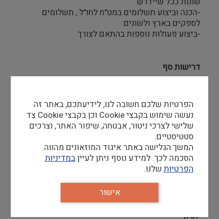
שונות ככל שיידרש
-הכנה וביצוע תשלומים במט"ח לחו"ל , תשלומים
לספקים בארץ ולשונים
-ביצוע פעולות נוספות בהתאם לצורך
דרישות סף
רואה/ת חשבון
ניסיון בהכנת דוחות כספיים שנתיים ואחרים
הפרטיות שלכם חשובה לנו, לידיעתכם, באתר זה
ניסיון בדיווח לרשויות המיסים
ניסיון בהכנת תשלומים (המחאות ומס"ב),
נעשה שימוש בקבצי Cookie וכן בקבצי Cookie צד
התאמות בנקים, כרטיסי אשראי, ספקים ולקוחות
שלישי לצרכי ניטור, אבטחה, שיפור האתר, וצרכים
— חובה
סטטיסטיים.
ניסיון מוכח של 3 שנים לפחות
המשך הגלישה באתר איגוד המוזאונים מהווה
שליטה בתוכנות ה Office
הסכמה לכך. למידע נוסף ניתן לעיין
במדיניות
כושר ארגון ,סדר ודייקנות
הפרטיות
שלנו.
יכולת עבודה בצוות ויחסי אנוש טובים
תודעת שרות גבוהה
אישור
יתרון