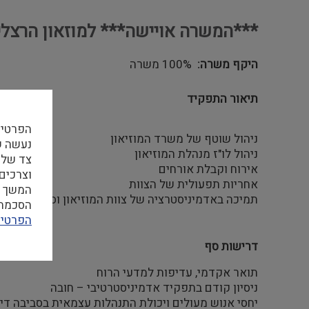
***המשרה אויישה*** למוזאון הרצליה
היקף משרה
100% משרה
תיאור התפקיד
הפרטיו
ניהול שוטף של משרד המוזיאון
ניהול לו"ז מנהלת המוזיאון
צד שלי
אירוח וקבלת אורחים
וצרכים
אחריות תפעולית של הצוות
המשך ה
תמיכה באדמיניסטרציה של צוות המוזיאון וספקים
הסכמה ל
הפרטיו
דרישות סף
תואר אקדמי, עדיפות למדעי הרוח
ניסיון קודם בתפקיד אדמיניסטרטיבי – חובה
יחסי אנוש מעולים ויכולת התנהלות עצמאית בסביבה די