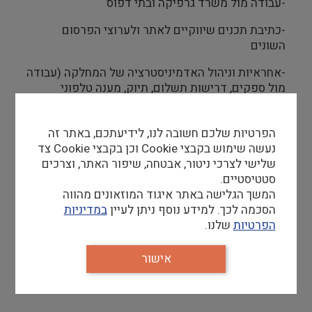
-עבודה מול משרד גרפיקה ובתי דפוס
-כתיבת תכנים שיווקיים לאתר ולערוצי הפרסום
השונים
-אחראיות וניהול האדמיניסטרציה של המחלקה (עבודה
מול ספקים, דרישות תשלום, תיוק, מענה טלפוני
ופרויקטים שונים)
הפרטיות שלכם חשובה לנו, לידיעתכם, באתר זה
נעשה שימוש בקבצי Cookie וכן בקבצי Cookie צד
שלישי לצרכי ניטור, אבטחה, שיפור האתר, וצרכים
דרישות סף
סטטיסטיים.
המשך הגלישה באתר איגוד המוזאונים מהווה
זמינות מידית
הסכמה לכך. למידע נוסף ניתן לעיין
במדיניות
תואר ראשון- חובה
הפרטיות
שלנו.
אוריינטציה טכנולוגית ולמידה עצמית
ראש גדול, יכולת עבודה תחת לחץ וריבוי משימות
אישור
תקשורת בינאישית ברמה גבוהה
יכולת עבודה בצוות