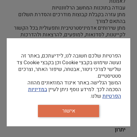
לאמנות
עבודה בתוכנות המחשב הרלוונטיות
מתן עזרה בקבלת קבוצות מודרכים והסדרת תשלום
בהתאם לצורך
מתן שירותים אדמיניסטרטיבית ותפעולית בכל הקשור
לקייטנות, לסדנאות, למופעים, להרצאות ולהדרכות
הפרטיות שלכם חשובה לנו, לידיעתכם, באתר זה
נעשה שימוש בקבצי Cookie וכן בקבצי Cookie צד
דרישות סף
שלישי לצרכי ניטור, אבטחה, שיפור האתר, וצרכים
סטטיסטיים.
אנגלית ברמה דיבור שוטפת – חובה,
המשך הגלישה באתר איגוד המוזאונים מהווה
יכולת עבודה בתנאי לחץ
הסכמה לכך. למידע נוסף ניתן לעיין
במדיניות
יחסי אנוש טובים מאוד
הפרטיות
שלנו.
יכולת למידה מהירה לרבות תוכנות מחשב
שליטה בתוכנות Office — חובה
כושר ארגון וסדר
אישור
יתרון