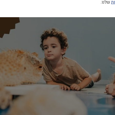
ת
שלנו.