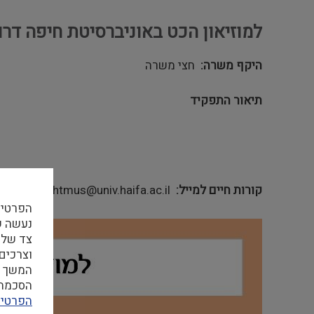
למוזיאון הכט באוניברסיטת חיפה דרו
היקף משרה
חצי משרה
תיאור התפקיד
קורות חיים למייל
hechtmus@univ.haifa.ac.il
הפרטיו
צד שלי
וצרכים
המשך ה
הסכמה ל
הפרטיו