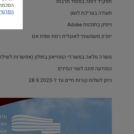
תפקיד דומה במוסד תרבות
הסכמה ל
הפרטיו
תעודה בעריכת לשון
ניסיון בתוכנות Adobe
יתרון משמעותי לאנגלית רמת שפת אם
משרה מלאה במשרדי המוזיאון בחולון (אפשרות לשילוב
המודעה פונה לשני המינים
ניתן לשלוח קורות חיים עד ל-28.9.2023