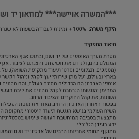
***המשרה אויישה*** למוזאון יד וש
היקף משרה
100% + זמינות לעבודה בשעות לא שגרתיות
תיאור התפקיד
מטרת מערך האוספים של יד ושם, ובתוכו אגף הארכיוני
המגולם בהם, ולקדם את חשיפתם והצגתם לציבור. אגף 
(מסמכים, תצלומים וסרטי תיעוד מתקופת השואה), על גב
בארץ ובעולם, ועל מתן שירותי יעץ לקהל וניהול הקשר
אוספי הארכיון הם הגדולים מסוגם בעולם, והם מהווים
המהימן והנגשתו הנרחבת לקהל מהווים את ליבת העשיי
השונות, את קהל החוקרים והציבור הרחב.
בעשור האחרון הארכיון הרחיב מאוד את מוטת הפעילות של
השיח העולמי בנושא הנגשת תיעוד היסטורי מתקופת השו
מתבצעת בסביבה ממוחשבת העושה שימוש בטכנולוגיות מ
ידע בעידן הגלובלי.
מתוקף תחומי אחריותו הרבים של ארכיון יד ושם וממשקי
מוכחות.