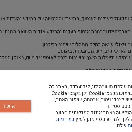
ל ותפעול פעילות האיסוף, התיעוד וההנגשה של המידע והעדות או
ארכיוניים והרחבת איסוף העדות והמידע אודות השואה ממגוון מק
ות ניצולי שואה כחלק מתהליך שימור הזיכרון.
 הארכיוניים, יישומם ובקרת ביצועם.
 והידע ופעילות היעץ והשירות ביחס לאוספי יד ושם, באופן המק
ומוסדות בארץ ובעולם.
ארץ ובעולם.
ת שלכם חשובה לנו, לידיעתכם, באתר זה
נעשה שימוש בקבצי Cookie וכן בקבצי Cookie
ת מערך האוספים, לרבות שותפות בתכנון ויישום תהליכי עבודה ו
שי לצרכי ניטור, אבטחה, שיפור האתר,
 סטטיסטיים.
אישור
פעילות עמם, בהתאם למדיניות מערך האוספים.
גלישה באתר איגוד המוזאונים מהווה
יווים ופיתוחם המקצועי של צוותי האגף.
כך. למידע נוסף ניתן לעיין
במדיניות
ת
שלנו.