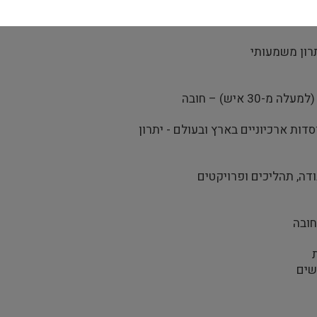
תרון משמעותי
סדות ארכיוניים בארץ ובעולם - יתרון
בודה, תהליכים ופרויקטים
חובה
שים