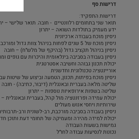
דרישות סף
דרישות התפקיד:
תואר שני בתחומים רלוונטיים - חובה. תואר שלישי – י
ידע מעמיק בתולדות השואה – יתרון
ניסיון מוכח בעבודה ארכיונית
ניסיון מוכח של 5 שנים לפחות בניהול צוות גדול ומורכב (למעלה מ-30 איש) – חובה
ניסיון בניהול תקציב גדול (בהיקף של מלש"ח) – חובה
ניסיון בעבודה בסביבה בינלאומית והיכרות עם גופים ומו
יכולת תכנון גבוהה וחשיבה אסטרטגית
אוריינטציה טכנולוגית וחדשנית
ניסיון מוכח בפיתוח, תכנון, הטמעה וביצוע של שיטות ע
שליטה מלאה בעברית ובאנגלית (דיבור, כתיבה) - חובה
שליטה בשפות אירופאיות נוספות – יתרון
יכולת עמידה ופרזנטציה מול קהל, בעברית ובאנגלית – 
שירותיות ויחסי אנוש מעולים
ניסיון בעבודה בסביבה מורכבת, רב-לשונית ורב-תרבותית
יכולת למידה מהירה ומעמיקה של תחומי דעת ותוכן חד
גמישות בשעות העבודה
נכונות לנסיעות עבודה לחו"ל