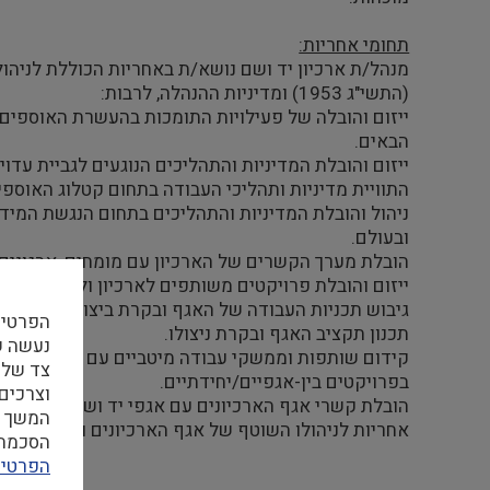
תחומי אחריות:
מנהל/ת ארכיון יד ושם נושא/ת באחריות הכוללת לניהו
(התשי"ג 1953) ומדיניות ההנהלה, לרבות:
ייזום והובלה של פעילויות התומכות בהעשרת האוספים ה
הבאים.
ייזום והובלת המדיניות והתהליכים הנוגעים לגביית עדוי
התוויית מדיניות ותהליכי העבודה בתחום קטלוג האוספים
ניהול והובלת המדיניות והתהליכים בתחום הנגשת המידע
ובעולם.
הובלת מערך הקשרים של הארכיון עם מומחים, ארגונים 
ייזום והובלת פרויקטים משותפים לארכיון ולשותפים ב
גיבוש תכניות העבודה של האגף ובקרת ביצוען.
הפרטיו
תכנון תקציב האגף ובקרת ניצולו.
קידום שותפות וממשקי עבודה מיטביים עם מכלול יחידו
צד שלי
בפרויקטים בין-אגפיים/יחידתיים.
וצרכים
הובלת קשרי אגף הארכיונים עם אגפי יד ושם ותיאום ה
המשך ה
אחריות לניהולו השוטף של אגף הארכיונים ולהנחייתם, ל
הסכמה ל
הפרטיו