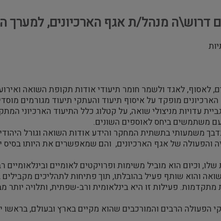
ם דרוש\ה מנהל/ת אגף הארכיונים, למערך ה
ם, לאסוף, לאגד ולשמר חומר תיעודי אודות תקופת השואה ואירועי
הארכיונים מופקד על איסוף תיעוד והעתקי תיעוד מגורמים מוסדי
יית עדויות מניצולי שואה, על קטלוג כלל התיעוד הארכיוני המתק
 עם משתמשים ביחס לאוספים השונים.
 נדבך משמעותי בתשתית המחקר והידע אודות השואה וגורל היהודי
ה והפעולה של אגף הארכיונים, והם שמאפשרים את היותו בסיס י
ו, וכיום הוא מוביל משימות ופרויקטים לאומיים ובינלאומיים רבי
אה והוא שותף פעיל בהובלתו, תוך פתיחות לתהליכים מקבילים ב
תקדמות. פעילות זו היא בינלאומית ורב-שפתית, ותלויה יותר 
 הפעולה הרבים והמורכבים שהוא מקיים בארץ ובעולם, בראשו יעמ