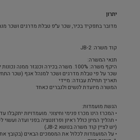
יתרון
מדובר בתפקיד בכיר, שכר ע"פ טבלת מדרגים ושכר מנה
קוד משרה: JB-2
תנאי המשרה:
היקף משרה: 100%. משרה בכירה וכנגזר ממנה נכונות לעבודה בשעות לא שגרתיות מעבר להיקף המשרה.
שכר על פי טבלת מדרגים ושכר למנהל אגף (שכר התחלתי 80% משכר מנכ"ל רשות סטטוטורית ר
תאריך תחילת עבודה: מיידי
המשרה מיועדת לנשים ולגברים כאחד
הגשת מועמדות:
• המכרז הינו מכרז פנימי וחיצוני. מועמדויות יתקבלו עד ליום 16.11.2023 בשעה
• תהליך המיון כולל ראיון ופרזנטציה בפני ועדה ועשוי לכ
(יש לציין קוד משרה בנושא JB-2)
• על המועמדות לכלול את המסמכים הבאים (בקובץ אחד