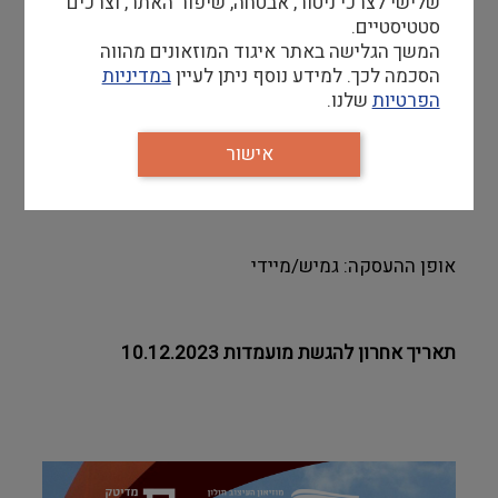
שלישי לצרכי ניטור, אבטחה, שיפור האתר, וצרכים
סטטיסטיים.
המשך הגלישה באתר איגוד המוזאונים מהווה
הסכמה לכך. למידע נוסף ניתן לעיין
במדיניות
הפרטיות
שלנו.
יתרון
+
רקע וניסיון בהפקת אירועים
אישור
+
רקע בגיוס חסויות/ פיתוח עסקי/ מכירות
אופן ההעסקה: גמיש/מיידי
תאריך אחרון להגשת מועמדות 10.12.2023