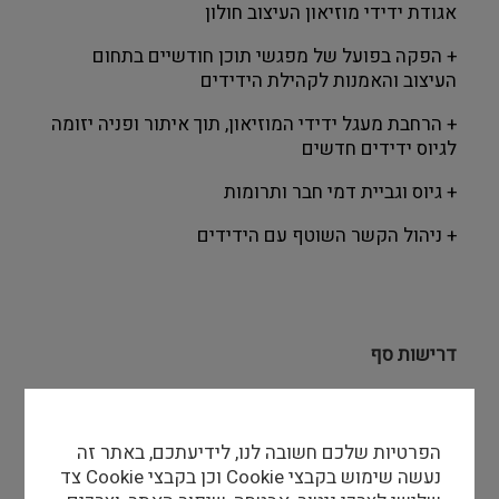
אגודת ידידי מוזיאון העיצוב חולון
+ הפקה בפועל של מפגשי תוכן חודשיים בתחום
העיצוב והאמנות לקהילת הידידים
+ הרחבת מעגל ידידי המוזיאון, תוך איתור ופניה יזומה
לגיוס ידידים חדשים
+ גיוס וגביית דמי חבר ותרומות
+ ניהול הקשר השוטף עם הידידים
דרישות סף
+
עברית רהוטה, שליטה טובה באנגלית
+
יצירתיות, יוזמה ויכולת הפקת תוכן מגוון
הפרטיות שלכם חשובה לנו, לידיעתכם, באתר זה
נעשה שימוש בקבצי Cookie וכן בקבצי Cookie צד
+
יחסי אנוש טובים ויכולת עבודה בצוות