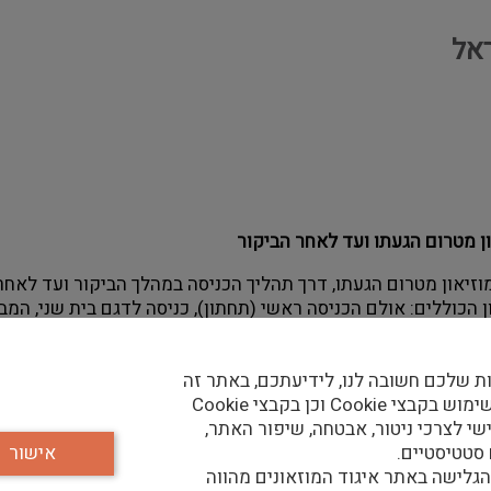
אל
ן מטרום הגעתו ועד לאחר הביקור 
זיאון מטרום הגעתו, דרך תהליך הכניסה במהלך הביקור ועד לאחרי
 הכוללים: אולם הכניסה ראשי (תחתון), כניסה לדגם בית שני, המב
יטאליים. 
ת שלכם חשובה לנו, לידיעתכם, באתר זה
– גיוס, שיבוץ, הכשרה וניהול שוטף של כח האדם. 
נעשה שימוש בקבצי Cookie וכן בקבצי Cookie
שי לצרכי ניטור, אבטחה, שיפור האתר,
 סטטיסטיים.
אישור
גלישה באתר איגוד המוזאונים מהווה
 והפקת דוחות. 