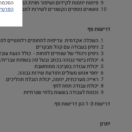
הסכמה ל
פיתוח יוזמות לקידום ושיפור חווית המבקר
הפרטיו
נושאים נוספים הקשורים לשירות למבקר, בהתאם 
דרישות סף
השכלה אקדמית. עדיפות לתחומים רלוונטיים למוזי
ניסיון בעבודה עם קהל מבקרים   
ניסיון ניהולי של שנתיים לפחות -  כולל הנעת עובד
יכולת ביטוי גבוהה בכתב ובעל פה
 בשפות עברית
/
יכולת עבודה בסביבה ממוחשבת
יחסי אנוש מעולים ותודעת שירות גבוהה.
ראייה מערכתית, יוזמה, יכולת הובלת תהליכים
. 
יכולת עבודה תחת לחץ. 
נכונות לעבודה בשעות בלתי שגרתיות 
דרישות 1-3 הנן דרישות סף. 
יתרון