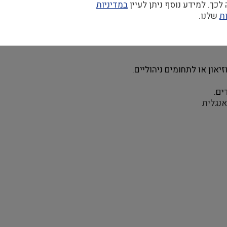
כך. למידע נוסף ניתן לעיין
במדיניות
ת
שלנו.
להנחיית הממונה. 
און או לתחומים ניהוליים. 
ים.
אנגלית