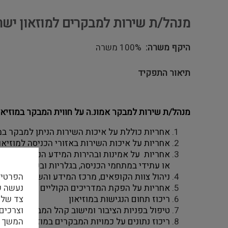
מנהל/ת שירות למבקרים למוזאון ישר
היקף משרה
100% משרה
תיאור התפקיד
מנהל/ת שירות למבקר אמונ.ה על חווית המבקר במוזיאו
אחריות כוללת על איכות השירות הניתן למבקר במו
אחריות על איכות השירות באזורי הכניסה למוזיאון
או עתידי במתחמי הכניסה, בגלריות ובערוצים הדיג
הפרטיו
ניהול צוות הקופאים, מרכז המידע והשרות למבקר 
אחריות על הפקת המדריכים הקוליים לתערוכות 
צד שלי
ריכוז תחום הנגישות במוזיאון 
וצרכים
טיפול בפניות הציבור ומישוב קהל המבקרים. 
המשך ה
ריכוז נתונים על כמויות המבקרים במוזיאון, עיבוד