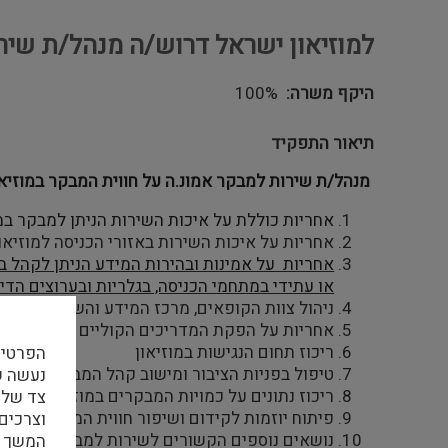
למוזיאון ישראל דרוש/ה מנהל/ת שיר
היקף משרה
100%
תיאור התפקיד
מנהל/ת שירות למבקר אמונ.ה על חווית המבקר במוזיאו
אחריות כוללת על איכות השירות הניתן למבקר במו
אחריות על איכות השירות באזורי הכניסה למוזיאו
אחריות על אמינות ובהירות המידע הניתן לקהל בע
או עתידי במתחמי הכניסה, בגלריות ובערוצים הדיג
ניהול צוות הקופאים, מרכז המידע והשרות למבקר 
אחריות על הפקת המדריכים הקוליים לתערוכות
ריכוז תחום הנגישות במוזיאון
הפרטיו
טיפול בפניות הציבור ומישוב קהל המבקרים.
ריכוז נתונים על כמויות המבקרים במוזיאון, עיבוד
צד שלי
פיתוח יוזמות לקידום ושיפור חווית המבקר
וצרכים
נושאים נוספים הקשורים לשירות למבקר, בהתאם 
המשך ה