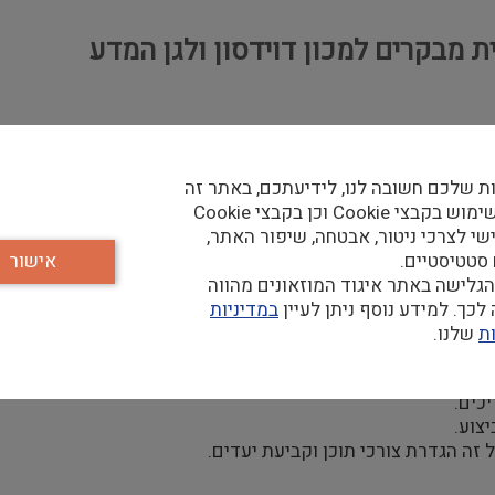
 מבקרים למכון דוידסון ולגן המדע
ת שלכם חשובה לנו, לידיעתכם, באתר זה
. אנו יוזמים, מארגנים ומפעילים קשת רחבה של תוכניות בחינוך מדע
נעשה שימוש בקבצי Cookie וכן בקבצי Cookie
שי לצרכי ניטור, אבטחה, שיפור האתר,
 לטובת מתן מענה לעשרות אלפי מבקרים בחלק המוזאלי של המכון
 סטטיסטיים.
אישור
גלישה באתר איגוד המוזאונים מהווה
כך. למידע נוסף ניתן לעיין
במדיניות
ת
שלנו.
.
כים.
צוע.
זה הגדרת צורכי תוכן וקביעת יעדים.