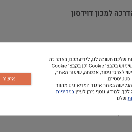
רכה למכון דוידסון
 ויצמן למדע. אנו יוזמים, מארגנים ומפעילים קשת רחבה של תוכניות
ת שלכם חשובה לנו, לידיעתכם, באתר זה
ועוסק בהטמעה של פעילויות בהתאם לתפיסות ההדרכה של התוכניות
נעשה שימוש בקבצי Cookie וכן בקבצי Cookie
שי לצרכי ניטור, אבטחה, שיפור האתר,
 סטטיסטיים.
אישור
גלישה באתר איגוד המוזאונים מהווה
יסה הפדגוגית של התוכניות.
כך. למידע נוסף ניתן לעיין
במדיניות
ות מתודולוגיות משוב והערכה.
ת
שלנו.
כי הטמעה לפעילויות.
ים מעולם ההדרכה.
ארגון.